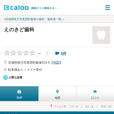
«茨城県桜川市真壁町飯塚の歯科・歯医者一覧へ
えのきど歯科
－
0件
？
地図
茨城県桜川市真壁町飯塚524‐6【
】
駐車場あり
マイナ受付
土曜も診療
TOP
地図
口コミ
アクセス数 7月：
8
| 6月：
6
| 年間：
61