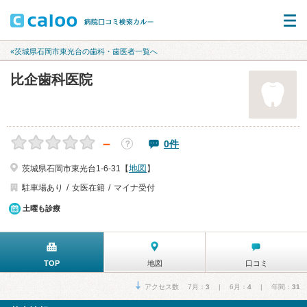
«茨城県石岡市東光台の歯科・歯医者一覧へ
比企歯科医院
－
0件
？
地図
茨城県石岡市東光台1-6-31【
】
駐車場あり
女医在籍
マイナ受付
土曜も診療
TOP
地図
口コミ
アクセス数 7月：
3
| 6月：
4
| 年間：
31