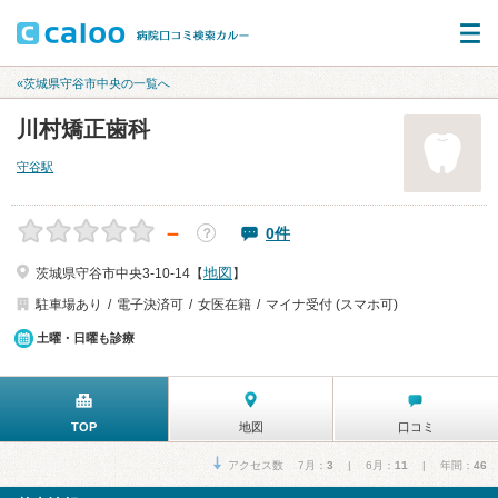
«茨城県守谷市中央の一覧へ
川村矯正歯科
守谷駅
－
0件
？
地図
茨城県守谷市中央3-10-14【
】
駐車場あり
電子決済可
女医在籍
マイナ受付 (スマホ可)
土曜・日曜も診療
TOP
地図
口コミ
アクセス数 7月：
3
| 6月：
11
| 年間：
46