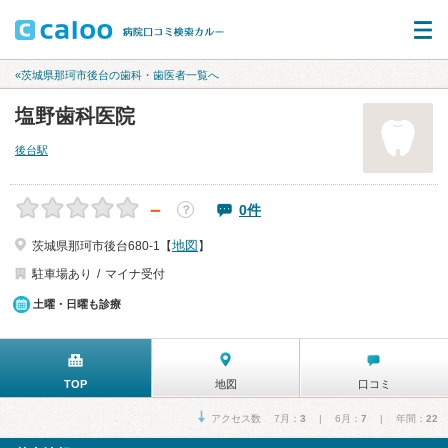
«茨城県那珂市後台の歯科・歯医者一覧へ
塩野歯科医院
後台駅
－
0件
？
地図
茨城県那珂市後台680-1【
】
駐車場あり
マイナ受付
土曜・日曜も診療
TOP
地図
口コミ
アクセス数 7月：
3
| 6月：
7
| 年間：
22