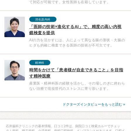
て対応が可能です。女性医師も在籍しています。
消化器内科
「医師の技術×進化するAI」で、精度の高い内視
鏡検査を提供
AIの力を活かすには、人によって異なる腸の形状・大腸の
ヒダも的確に検査できる医師の技術が不可欠です。
精神科
時間をかけて「患者様が自走できること」を目指
す精神医療
産業医・精神科医の経験を活かし、その場しのぎに終わら
ない治療で現役世代のストレスに寄り添います。
ドクターズインタビューをもっと読む »
石井歯科クリニックの基本情報、口コミ2件は、病院口コミ検索カルーでチェッ
ク！歯科、矯正歯科、小児歯科、歯科口腔外科、インプラントがあります。口腔イ