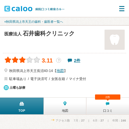
«秋田県潟上市天王の歯科・歯医者一覧へ
石井歯科クリニック
医療法人
3.11
2件
？
地図
秋田県潟上市天王長沼40-14【
】
駐車場あり
電子決済可
女医在籍
マイナ受付
土曜も診療
2件
TOP
地図
口コミ
アクセス数 7月：
27
| 6月：
27
| 年間：
246