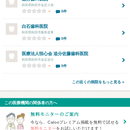
秋田県秋田市金足小泉
－
0件
白石歯科医院
秋田県秋田市飯島道東
－
0件
医療法人恒心会
追分佐藤歯科医院
秋田県秋田市金足追分
－
0件
この近くの病院をもっと見る »
この医療機関の関係者の方へ
今なら、Calooプレミアム掲載を無料で試せる
無料モニター
をお試しいただけます！