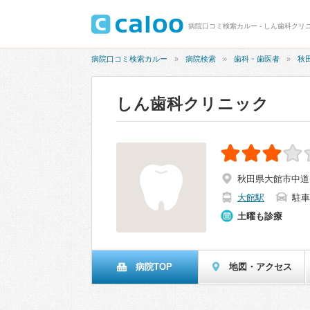
病院口コミ検索カルー - しん歯科クリニ
病院口コミ検索カルー
病院検索
歯科・歯医者
秋
しん歯科クリニック
秋田県大館市中道1-
大館駅
駐車
土曜も診療
病院TOP
地図・アクセス