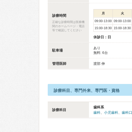
月
火
診療時間
09:00-13:00
09:00-13:00
正確な診療時間は医療機
関のホームページ・電話
15:00-18:30
15:00-18:30
等で確認してください
休診日：日
あり
駐車場
無料: 6台
管理医師
渡部 伸
診療科目、専門外来、専門医・資格
歯科系
診療科目
歯科
、
小児歯科
、
歯科