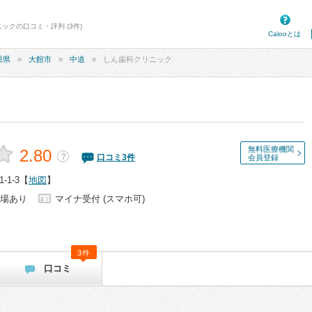
ックの口コミ・評判 (3件)
Calooとは
田県
大館市
中道
しん歯科クリニック
無料医療機関
2.80
？
口コミ
3
件
会員登録
1-3
【
地図
】
場あり
マイナ受付 (スマホ可)
3件
口コミ