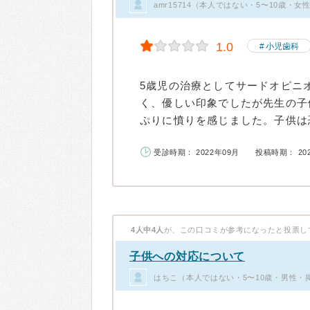
amr15714（本人ではない・5〜10歳・
1.0
小児歯科
5歳児の治療としてサードオピニ
く、優しい印象でしたが先生の子
ぷりに憤りを感じました。子供は恐
受診時期： 2022年09月
投稿時期： 20
4人中4人
が、この口コミが参考になったと投票し
子供への対応について
はちこ（本人ではない・5〜10歳・男性・