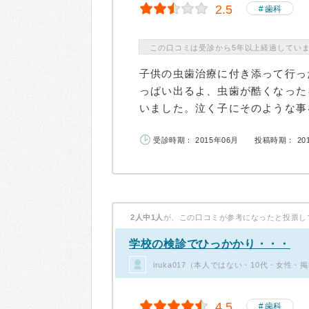
2.5
歯科
この口コミは受診から5年以上経過してい
子供の虫歯治療に付き添って行っ
っぱい出るよ、虫歯が酷くなった
いました。泣く子にそのような事を
受診時期： 2015年06月
投稿時期： 20
2人中1人
が、この口コミが参考になったと投票し
学校の検診でひっかかり・・・
iruka017（本人ではない・10代・女性・
4.5
歯科