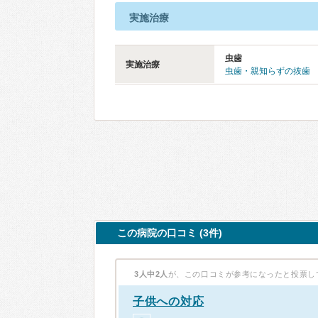
実施治療
虫歯
実施治療
虫歯・親知らずの抜歯
この病院の口コミ (3件)
3人中2人
が、この口コミが参考になったと投票し
子供への対応