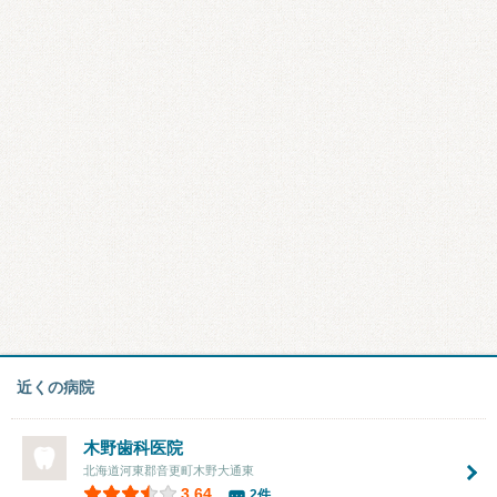
近くの病院
木野歯科医院
北海道河東郡音更町木野大通東
3.64
2件