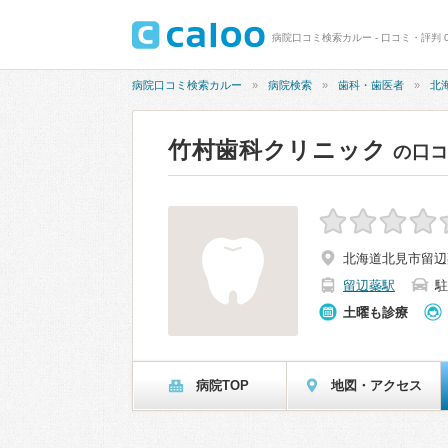
病院口コミ検索カルー - 口コミ・評判 0
病院口コミ検索カルー
病院検索
歯科・歯医者
北
竹村歯科クリニック
の口
北海道北見市留辺
留辺蘂駅
駐
土曜も診療
病院TOP
地図・アクセス