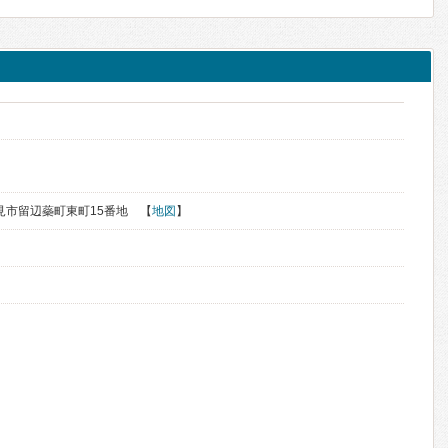
く
道北見市留辺蘂町東町15番地 【
地図
】