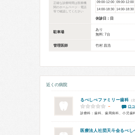
09:00-12:00
09:00-12:00
正確な診療時間は医療機
関のホームページ・電話
14:00-18:30
14:00-18:30
等で確認してください
休診日：日
あり
駐車場
無料: 7台
管理医師
竹村 昌浩
近くの病院
るべしべファミリー歯科
(
－
口コ
診療科：歯科、歯周病科、小児歯
医療法人社団天斗会るべし