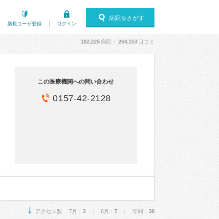
病院をさがす
新規ユーザ登録
ログイン
182,225
病院・
264,153
口コミ
この医療機関への問い合わせ
0157-42-2128
アクセス数 7月：
3
| 6月：
7
| 年間：
38