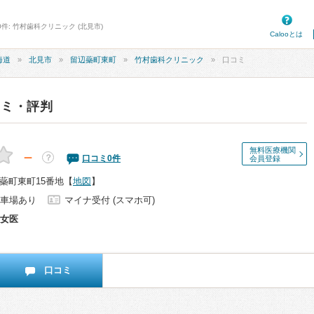
件: 竹村歯科クリニック (北見市)
Calooとは
海道
北見市
留辺蘂町東町
竹村歯科クリニック
口コミ
コミ・評判
無料医療機関
－
？
口コミ
0
件
会員登録
蘂町東町15番地
【
地図
】
車場あり
マイナ受付 (スマホ可)
女医
口コミ