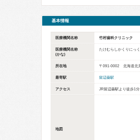
基本情報
医療機関名称
竹村歯科クリニック
医療機関名称
たけむらしかくりにっ
(かな)
所在地
〒091-0002 北海
最寄駅
留辺蘂駅
アクセス
JR留辺蘂駅より徒歩1分
地図