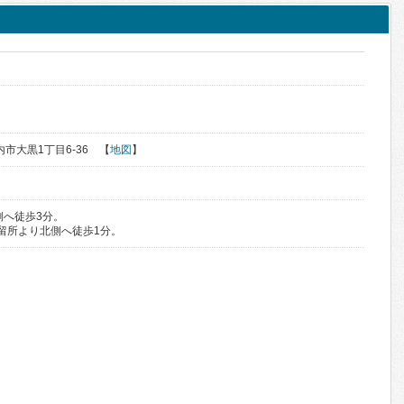
ん
稚内市大黒1丁目6-36 【
地図
】
側へ徒歩3分。
留所より北側へ徒歩1分。