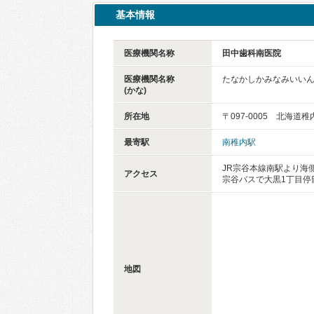
基本情報
医療機関名称
田中歯科南医院
医療機関名称
たなかしかみなみいい
(かな)
所在地
〒097-0005 北海道
最寄駅
南稚内駅
JR宗谷本線南駅より海
アクセス
宗谷バスで大黒1丁目停
地図