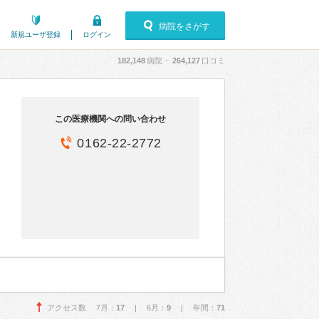
病院をさがす
新規ユーザ登録
ログイン
182,148
病院・
264,127
口コミ
この医療機関への問い合わせ
0162-22-2772
アクセス数 7月：
17
| 6月：
9
| 年間：
71