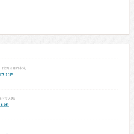
(北海道稚内市港)
口コミ1件
稚内市大黒)
ミ0件