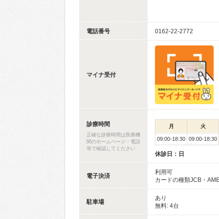
電話番号
0162-22-2772
マイナ受付
診療時間
月
火
正確な診療時間は医療機
09:00-18:30
09:00-18:30
関のホームページ・電話
等で確認してください
休診日：日
利用可
電子決済
カードの種類JCB・AMERI
あり
駐車場
無料: 4台