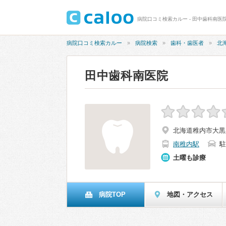
病院口コミ検索カルー - 田中歯科南医
病院口コミ検索カルー
病院検索
歯科・歯医者
北
田中歯科南医院
北海道稚内市大黒1
南稚内駅
駐
土曜も診療
病院TOP
地図・アクセス