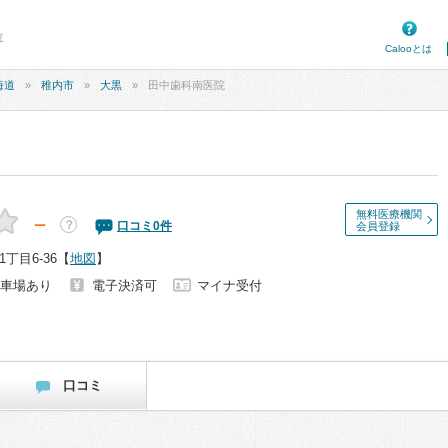
院
Calooとは
海道
稚内市
大黒
田中歯科南医院
無料医療機関
－
？
口コミ
0
件
会員登録
丁目6-36
【
地図
】
車場あり
電子決済可
マイナ受付
口コミ