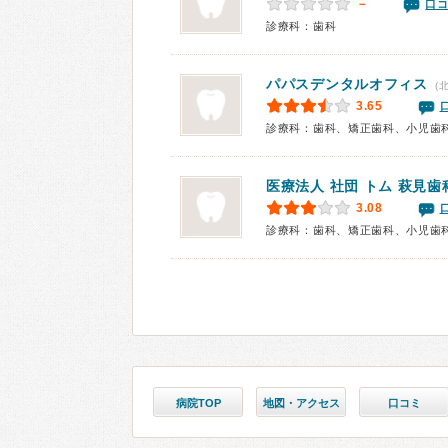
－
口コ
診療科：歯科
パパスデンタルオフィス
(
3.65
診療科：歯科、矯正歯科、小児歯
医療法人 社団 トム
萩見歯
3.08
診療科：歯科、矯正歯科、小児歯
病院TOP
地図・アクセス
口コミ