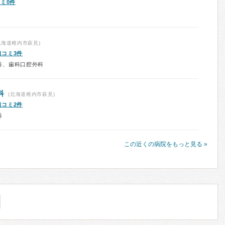
ミ0件
北海道稚内市萩見)
口コミ3件
科、歯科口腔外科
科
(北海道稚内市萩見)
口コミ2件
科
この近くの病院をもっと見る »