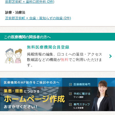
前郡苫前町 × 歯科口腔外科 (2件)
診療・治療法
苫前郡苫前町 × 虫歯・親知らずの抜歯 (2件)
この医療機関の関係者の方へ
掲載情報の編集、口コミへの返信・アクセス
数確認などの機能が
無料
でご利用いただけま
す。