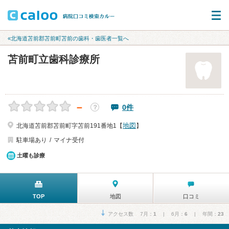
«北海道苫前郡苫前町苫前の歯科・歯医者一覧へ
苫前町立歯科診療所
－
0件
？
地図
北海道苫前郡苫前町字苫前191番地1【
】
駐車場あり
マイナ受付
土曜も診療
TOP
地図
口コミ
アクセス数 7月：
1
| 6月：
6
| 年間：
23