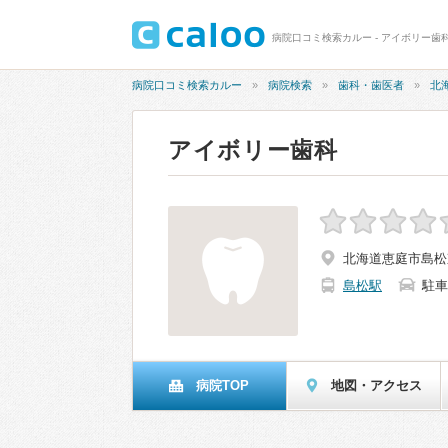
病院口コミ検索カルー - アイボリー歯
病院口コミ検索カルー
病院検索
歯科・歯医者
北
アイボリー歯科
北海道恵庭市島松
島松駅
駐車
病院TOP
地図・アクセス