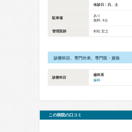
休診日：日、土
あり
駐車場
無料: 4台
管理医師
村松 宏之
診療科目、専門外来、専門医・資格
歯科系
診療科目
歯科
この病院の口コミ