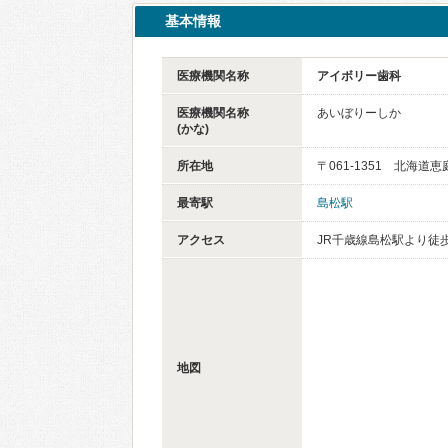
基本情報
医療機関名称
アイボリー歯科
医療機関名称
あいぼりーしか
(かな)
所在地
〒061-1351 北海道
最寄駅
島松駅
アクセス
JR千歳線島松駅より徒
地図