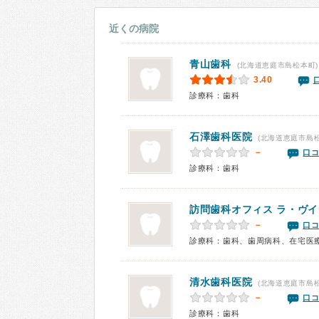
近くの病院
青山歯科
(北海道恵庭市島松本町)
3.40
診療科：歯科
石澤歯科医院
(北海道恵庭市島松
－
口コ
診療科：歯科
訪問歯科オフィス ラ・ヴイ
－
口コ
診療科：歯科、歯周病科、在宅医
清水歯科医院
(北海道恵庭市島松
－
口コ
診療科：歯科