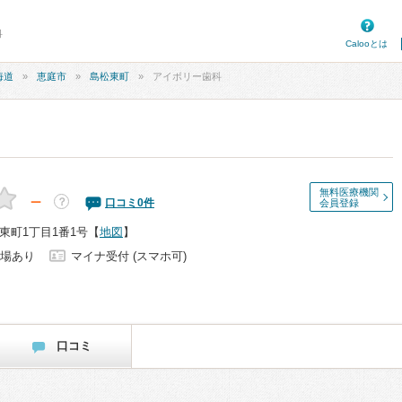
科
Calooとは
海道
恵庭市
島松東町
アイボリー歯科
無料医療機関
－
？
口コミ
0
件
会員登録
東町1丁目1番1号
【
地図
】
場あり
マイナ受付 (スマホ可)
口コミ