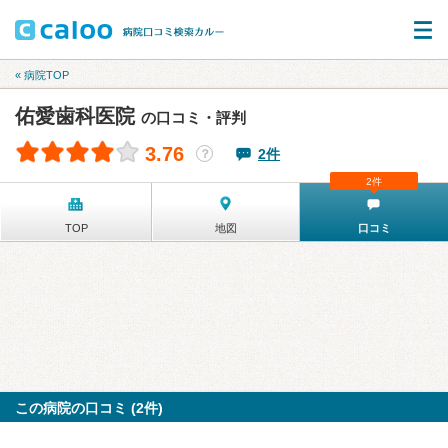
« 病院TOP
佑愛歯科医院
の口コミ・評判
3.76
2件
？
2件
TOP
地図
口コミ
この病院の口コミ (2件)