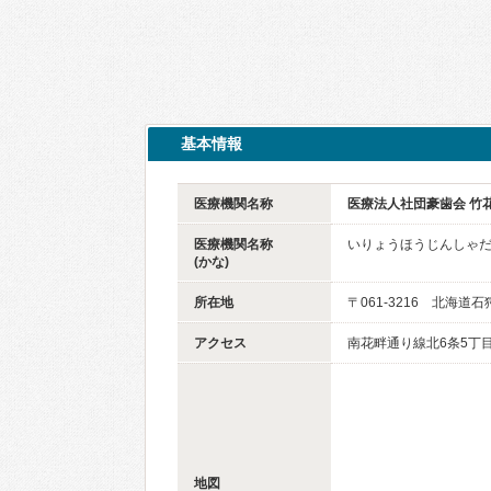
基本情報
医療機関名称
医療法人社団豪歯会 竹
医療機関名称
いりょうほうじんしゃだ
(かな)
所在地
〒061-3216 北海道
アクセス
南花畔通り線北6条5丁
地図