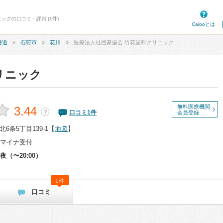
ックの口コミ・評判 (1件)
Calooとは
海道
石狩市
花川
医療法人社団豪歯会 竹花歯科クリニック
リニック
無料医療機関
3.44
？
口コミ
1
件
会員登録
6条5丁目139-1
【
地図
】
マイナ受付
夜（〜20:00）
1件
口コミ