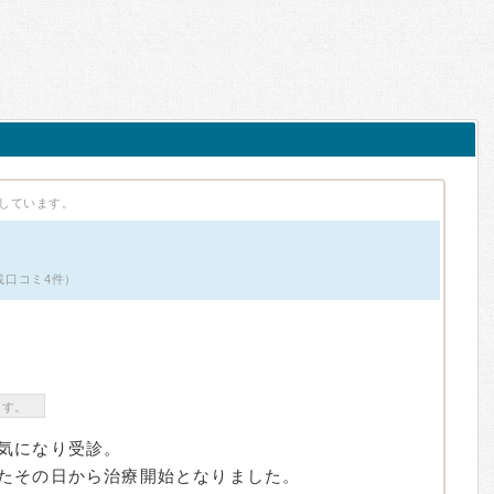
しています。
掲載口コミ4件）
ます。
気になり受診。
たその日から治療開始となりました。