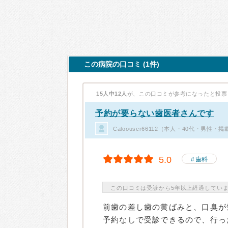
この病院の口コミ (1件)
15人中12人
が、この口コミが参考になったと投票
予約が要らない歯医者さんです
Caloouser66112（本人・40代・男性・
5.0
歯科
この口コミは受診から5年以上経過してい
前歯の差し歯の黄ばみと、口臭が
予約なしで受診できるので、行っ