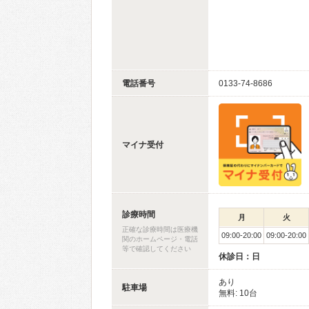
電話番号
0133-74-8686
マイナ受付
診療時間
月
火
正確な診療時間は医療機
09:00-20:00
09:00-20:00
関のホームページ・電話
等で確認してください
休診日：日
あり
駐車場
無料: 10台