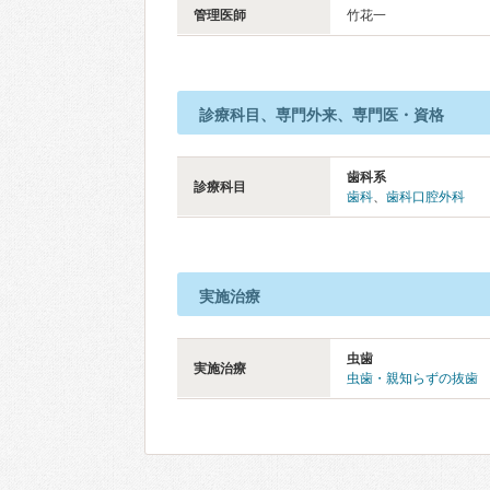
管理医師
竹花一
診療科目、専門外来、専門医・資格
歯科系
診療科目
歯科
、
歯科口腔外科
実施治療
虫歯
実施治療
虫歯・親知らずの抜歯