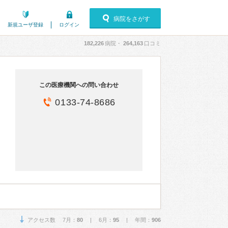
病院をさがす
新規ユーザ登録
ログイン
182,226
病院・
264,163
口コミ
この医療機関への問い合わせ
0133-74-8686
アクセス数 7月：
80
| 6月：
95
| 年間：
906