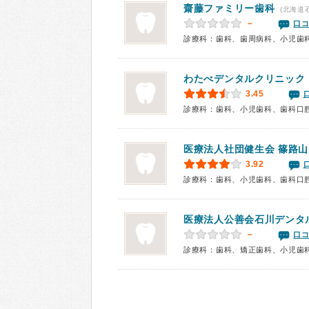
齋藤ファミリー歯科
(北海道
－
口コ
診療科：歯科、歯周病科、小児歯
わたべデンタルクリニック
3.45
診療科：歯科、小児歯科、歯科口
医療法人社団健生会
篠路山
3.92
診療科：歯科、小児歯科、歯科口
医療法人公善会石川デンタ
－
口コ
診療科：歯科、矯正歯科、小児歯