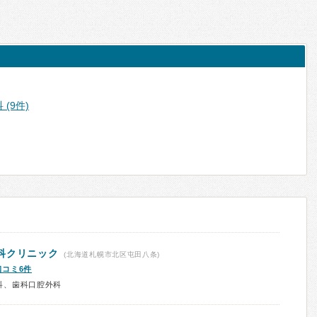
(9件)
科クリニック
(北海道札幌市北区屯田八条)
口コミ6件
科、歯科口腔外科