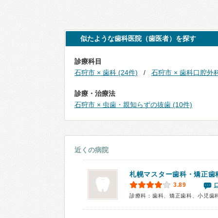
似たような歯科医院（歯医者）を探す
診療科目
石狩市 × 歯科 (24件)
石狩市 × 歯科口腔外科 
診療・治療法
石狩市 × 虫歯・親知らずの抜歯 (10件)
近くの病院
札幌マスター歯科・矯正歯
3.89
診療科：歯科、矯正歯科、小児歯