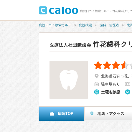
病院口コミ検索カルー - 竹花歯科クリニ
病院口コミ検索カルー
病院検索
歯科・歯医者
北
竹花歯科ク
医療法人社団豪歯会
北海道石狩市花川北
駐車場あり
土曜も診療
病院TOP
地図・アクセス