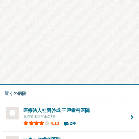
近くの病院
医療法人社団啓成
三戸歯科医院
北海道旭川市末広3条
4.13
2件