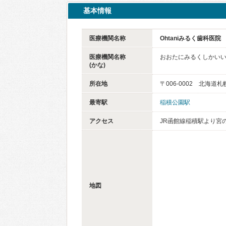
基本情報
医療機関名称
Ohtaniみるく歯科医院
医療機関名称
おおたにみるくしかい
(かな)
所在地
〒006-0002 北海道
最寄駅
稲積公園駅
アクセス
JR函館線稲積駅より宮
地図