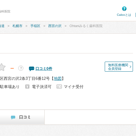
く歯科医院
Calooとは
海道
札幌市
手稲区
西宮の沢
Ohtaniみるく歯科医院
無料医療機関
－
？
口コミ
0
件
会員登録
区西宮の沢2条3丁目6番12号
【
地図
】
駐車場あり
電子決済可
マイナ受付
口コミ