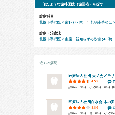
似たような歯科医院（歯医者）を探す
診療科目
札幌市手稲区 × 歯科 (77件)
札幌市手稲区 × 
診療・治療法
札幌市手稲区 × 虫歯・親知らずの抜歯 (46件)
近くの病院
医療法人社団 天祐会メモ
4.55
診療科：歯科、小児歯科、歯科口
医療法人社団白水会
木の実
3.80
診療科：歯科、矯正歯科、小児歯