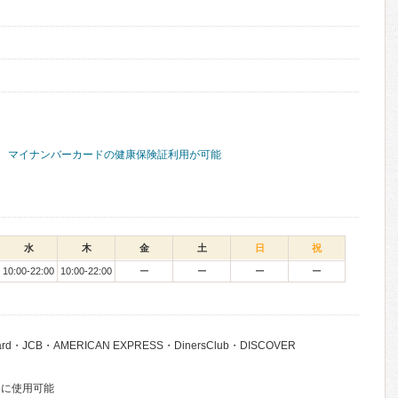
マイナンバーカードの健康保険証利用が可能
水
木
金
土
日
祝
10:00-22:00
10:00-22:00
ー
ー
ー
ー
ard・JCB・AMERICAN EXPRESS・DinersClub・DISCOVER
もに使用可能