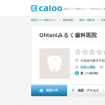
病院口コミ検索カルー - Ohtaniみる
病院口コミ検索カルー
病院検索
歯科・歯医者
北
Ohtaniみるく歯科医院
北海道札幌市手稲
稲積公園駅
夜（〜22:00）
病院TOP
地図・アクセス