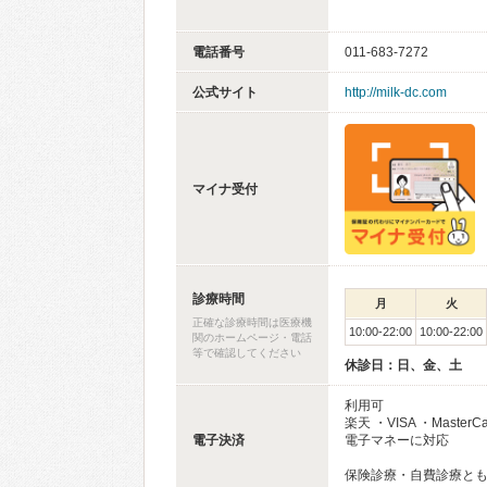
電話番号
011-683-7272
公式サイト
http://milk-dc.com
マイナ受付
診療時間
月
火
正確な診療時間は医療機
10:00-22:00
10:00-22:00
関のホームページ・電話
等で確認してください
休診日：日、金、土
利用可
楽天 ・VISA ・MasterC
電子決済
電子マネーに対応
保険診療・自費診療と