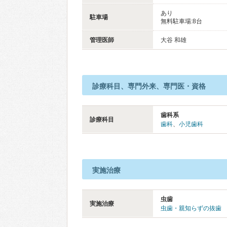
あり
駐車場
無料駐車場:8台
管理医師
大谷 和雄
診療科目、専門外来、専門医・資格
歯科系
診療科目
歯科
、
小児歯科
実施治療
虫歯
実施治療
虫歯・親知らずの抜歯