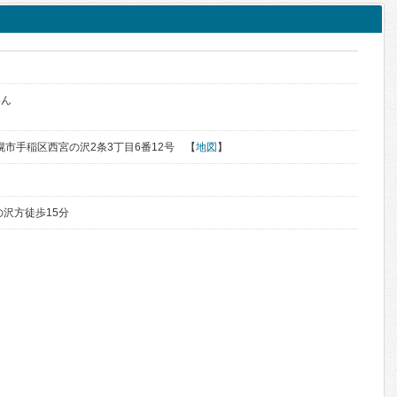
いん
札幌市手稲区西宮の沢2条3丁目6番12号 【
地図
】
の沢方徒歩15分