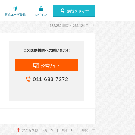
病院をさがす
新規ユーザ登録
ログイン
182,230
病院・
264,124
口コミ
この医療機関への問い合わせ
公式サイト
011-683-7272
アクセス数 7月：
9
| 6月：
1
| 年間：
33