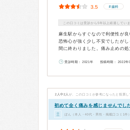
3.5
歯科
この口コミは受診から5年以上経過してい
麻生駅からすぐなので利便性が良
恐怖心が強く少し不安でしたがし
間に終わりました。痛み止めの処方
受診時期： 2021年
投稿時期： 2022年
2人中2人
が、この口コミが参考になったと投票し
初めて全く痛みを感じませんでし
ぼん（本人・40代・男性・掲載口コミ1件