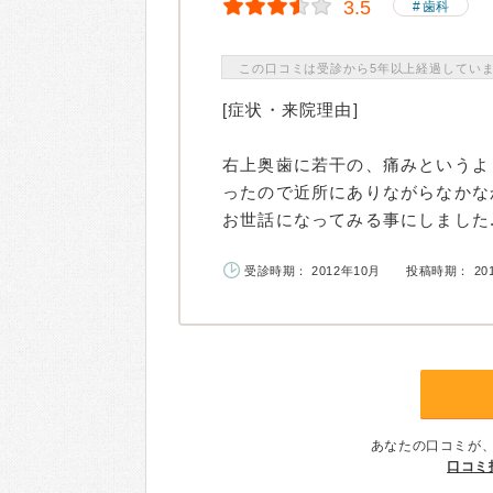
3.5
歯科
この口コミは受診から5年以上経過してい
[症状・来院理由]
右上奥歯に若干の、痛みというよ
ったので近所にありながらなかな
お世話になってみる事にしました..
受診時期： 2012年10月
投稿時期： 20
あなたの口コミが
口コミ