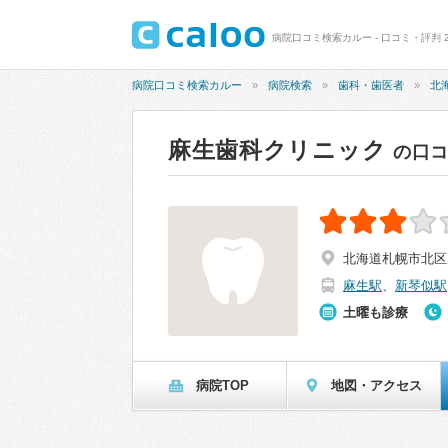
病院口コミ検索カルー - 口コミ・評判 2
病院口コミ検索カルー
病院検索
歯科・歯医者
北
麻生歯科クリニック
の口
北海道札幌市北区麻
麻生駅
、
新琴似駅
土曜も診療
病院TOP
地図・アクセス