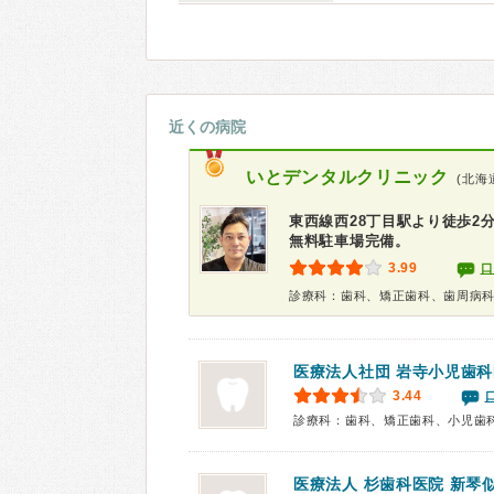
近くの病院
いとデンタルクリニック
(北海
東西線西28丁目駅より徒歩2
無料駐車場完備。
3.99
口
診療科：歯科、矯正歯科、歯周病
医療法人社団
岩寺小児歯科
3.44
診療科：歯科、矯正歯科、小児歯
医療法人 杉歯科医院 新琴