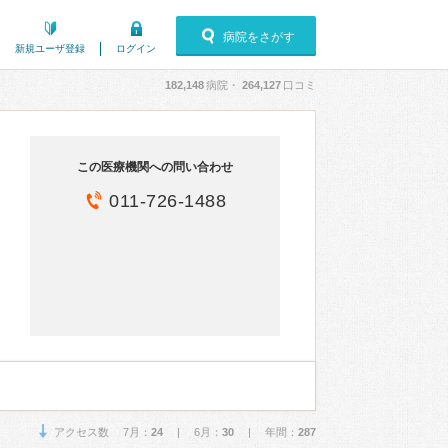
病院をさがす
新規ユーザ登録
ログイン
182,148
病院・
264,127
口コミ
この医療機関への問い合わせ
011-726-1488
アクセス数 7月：
24
| 6月：
30
| 年間：
287