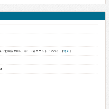
札幌市北区麻生町6丁目8-10麻生エントピア2階 【
地図
】
M