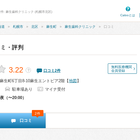
件: 麻生歯科クリニック (札幌市北区)
Calooとは
海道
札幌市
北区
麻生町
麻生歯科クリニック
口コミ
コミ・評判
無料医療機関
3.22
？
口コミ
2
件
会員登録
生町6丁目8-10麻生エントピア2階
【
地図
】
駐車場あり
マイナ受付
夜（〜20:00）
2件
口コミ