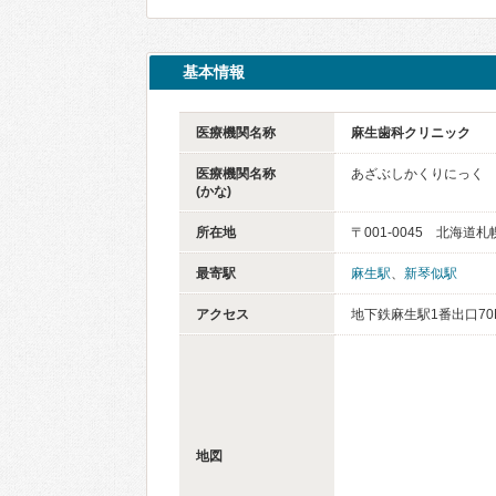
基本情報
医療機関名称
麻生歯科クリニック
医療機関名称
あざぶしかくりにっく
(かな)
所在地
〒001-0045 北海道
最寄駅
麻生駅
、
新琴似駅
アクセス
地下鉄麻生駅1番出口70
地図