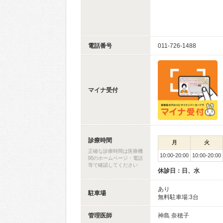
電話番号
011-726-1488
マイナ受付
診療時間
月
火
正確な診療時間は医療機
10:00-20:00
10:00-20:00
関のホームページ・電話
等で確認してください
休診日：日、水
あり
駐車場
無料駐車場:3台
管理医師
神島 奈穂子