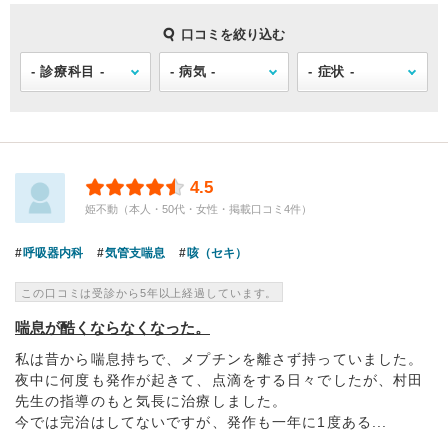
口コミを絞り込む
4.5
姫不動（本人・50代・女性・掲載口コミ4件）
呼吸器内科
気管支喘息
咳（セキ）
この口コミは受診から5年以上経過しています。
喘息が酷くならなくなった。
私は昔から喘息持ちで、メプチンを離さず持っていました。
夜中に何度も発作が起きて、点滴をする日々でしたが、村田
先生の指導のもと気長に治療しました。
今では完治はしてないですが、発作も一年に1度ある...