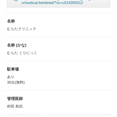
n/medical-list/detail/?oc=c014000312
名称
むらたクリニック
名称 (かな)
むらた くりにっく
駐車場
あり
30台(無料)
管理医師
村田 和武