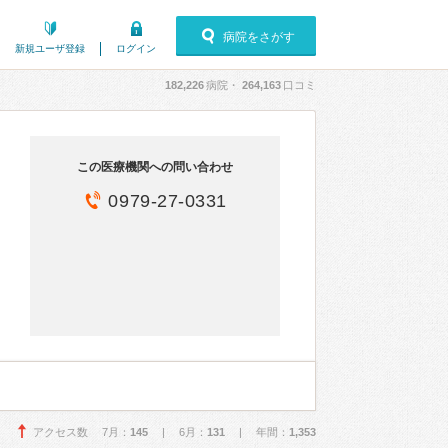
病院をさがす
新規ユーザ登録
ログイン
182,226
病院・
264,163
口コミ
この医療機関への問い合わせ
0979-27-0331
アクセス数 7月：
145
| 6月：
131
| 年間：
1,353