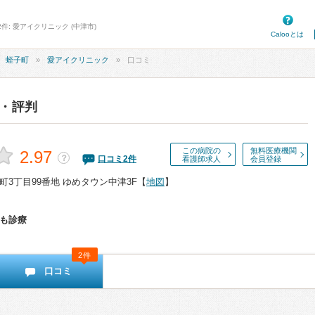
件: 愛アイクリニック (中津市)
Calooとは
蛭子町
愛アイクリニック
口コミ
・評判
この病院の
無料医療機関
2.97
？
口コミ
2
件
看護師求人
会員登録
3丁目99番地 ゆめタウン中津3F
【
地図
】
も診療
2件
口コミ