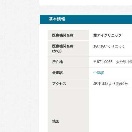
基本情報
医療機関名称
愛アイクリニック
医療機関名称
あいあいくりにっく
(かな)
所在地
〒871-0065 大分県
最寄駅
中津駅
アクセス
JR中津駅より徒歩5分
地図