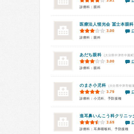
3.81
診療科：眼科
医療法人惺光会 冨士本眼科
3.00
診療科：眼科
あだち眼科
(大分県中津市中殿町
3.00
診療科：眼科
のまさ小児科
(大分県中津市蛎瀬
3.79
診療科：小児科、予防接種
進耳鼻いんこう科クリニッ
3.69
診療科：耳鼻咽喉科、予防接種