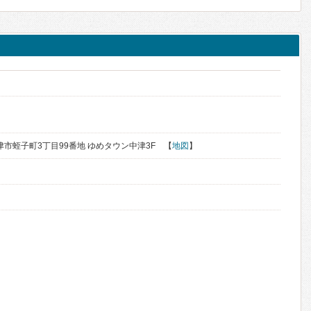
中津市蛭子町3丁目99番地 ゆめタウン中津3F 【
地図
】