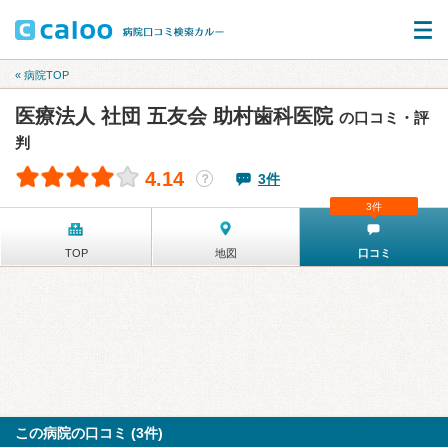
« 病院TOP
医療法人 社団 五友会 助村歯科医院
の口コミ・評
判
4.14
3件
？
3件
TOP
地図
口コミ
この病院の口コミ (3件)