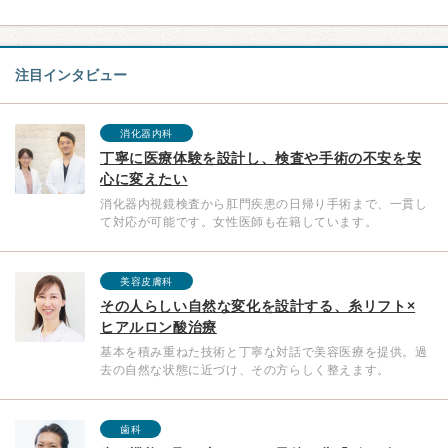
注目インタビュー
消化器内科
丁寧に医療体験を設計し、検査や手術の不安を安
心に変えたい
消化器内視鏡検査から肛門疾患の日帰り手術まで、一貫し
て対応が可能です。女性医師も在籍しています。
美容皮膚科
その人らしい自然な変化を設計する、糸リフト×
ヒアルロン酸治療
基本を積み重ねた技術と丁寧な対話で美容医療を提供。過
去の自然な状態に近づけ、その方らしく整えます。
歯科