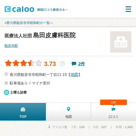
«香川県観音寺市昭和町の一覧へ
島田皮膚科医院
医療法人社団
観音寺駅
3.73
2件
？
地図
香川県観音寺市昭和町一丁目11-15【
】
駐車場あり
マイナ受付
土曜も診療
2件
TOP
地図
口コミ
アクセス数 7月：
130
| 6月：
227
| 年間：
1,582