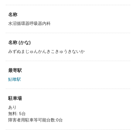
名称
水沼循環器呼吸器内科
名称 (かな)
みずぬまじゅんかんきこきゅうきないか
最寄駅
鮎喰駅
駐車場
あり
無料: 5台
障害者用駐車等可能台数:0台