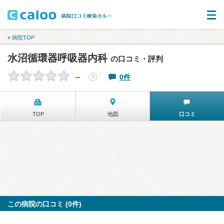
« 病院TOP
水沼循環器呼吸器内科
の口コミ・評判
－
0件
？
TOP
地図
口コミ
この病院の口コミ (0件)