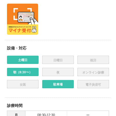
設備・対応
土曜日
日曜日
祝日
朝（8:30〜）
夜
オンライン診療
駐車場
女医
電子決済可
診療時間
月
08:30-12:30
ー