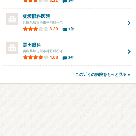
3.22
1件
兜坂眼科医院
兵庫県加古川市平岡町一色
3.20
1件
黒田眼科
兵庫県加古川市神野町石守
4.08
3件
この近くの病院をもっと見る »