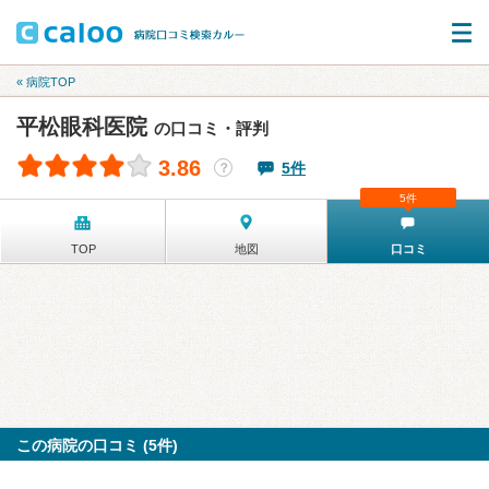
« 病院TOP
平松眼科医院
の口コミ・評判
3.86
5件
？
5件
TOP
地図
口コミ
この病院の口コミ (5件)