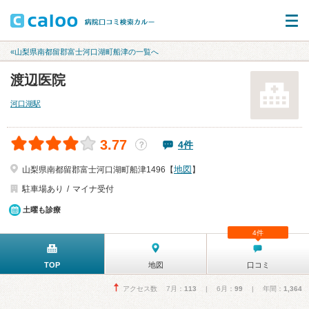
«山梨県南都留郡富士河口湖町船津の一覧へ
渡辺医院
河口湖駅
3.77
4件
？
地図
山梨県南都留郡富士河口湖町船津1496【
】
駐車場あり
マイナ受付
土曜も診療
4件
TOP
地図
口コミ
アクセス数 7月：
113
| 6月：
99
| 年間：
1,364