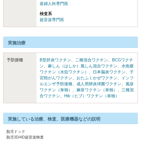
産婦人科専門医
検査系
超音波専門医
実施治療
予防接種
B型肝炎ワクチン
、
二種混合ワクチン
、
BCGワクチ
ン
、
麻しん（はしか）風しん混合ワクチン
、
水疱瘡
ワクチン（水痘ワクチン）
、
日本脳炎ワクチン
、
子
宮頸がんワクチン
、
おたふくかぜワクチン
、
インフ
ルエンザ予防接種
、
成人用肺炎球菌ワクチン
、
風疹
ワクチン（単独）
、
麻疹ワクチン（単独）
、
三種混
合ワクチン
、
Hib（ヒブ）ワクチン（単独）
実施している治療、検査、医療機器などの説明
胎児ドック
胎児3D/4D超音波検査