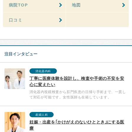
病院TOP
地図
口コミ
注目インタビュー
消化器内科
丁寧に医療体験を設計し、検査や手術の不安を安
心に変えたい
消化器内視鏡検査から肛門疾患の日帰り手術まで、一貫し
て対応が可能です。女性医師も在籍しています。
産婦人科
妊娠・出産を｢かけがえのないひととき｣にする医
療