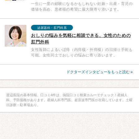
一生に一度の経験になるかもしれない妊娠・出産・育児の
価値を高め、患者様の希望に最大限寄り添います。
泌尿器科・肛門科系
おしりの悩みを気軽に相談できる、女性のための
肛門外科
女性医師によるいぼ痔（内痔核・外痔核）の日帰り手術も
可能。女性同士でおしりの悩みに寄り添います。
ドクターズインタビューをもっと読む »
渡辺医院の基本情報、口コミ4件は、病院口コミ検索カルーでチェック！産婦人
科、予防接種があります。産婦人科専門医、超音波専門医が在籍しています。土曜
日診察・駐車場あり。