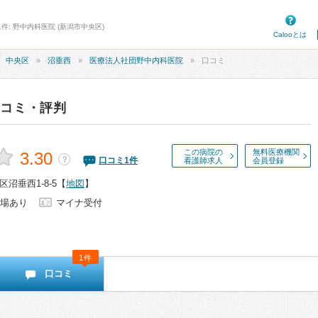
件: 野中内科医院 (新潟市中央区)
Calooとは
中央区
沼垂西
医療法人社団野中内科医院
口コミ
口コミ・評判
この病院の
無料医療機関
3.30
？
口コミ
1
件
看護師求人
会員登録
沼垂西1-8-5
【
地図
】
場あり
マイナ受付
1件
口コミ