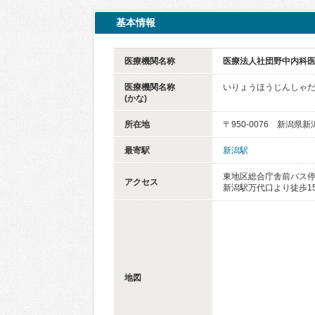
基本情報
医療機関名称
医療法人社団野中内科
医療機関名称
いりょうほうじんしゃ
(かな)
所在地
〒950-0076 新潟県
最寄駅
新潟駅
東地区総合庁舎前バス停
アクセス
新潟駅万代口より徒歩1
地図