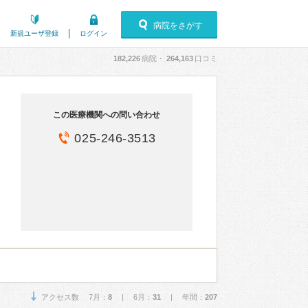
病院をさがす
新規ユーザ登録
ログイン
182,226
病院・
264,163
口コミ
この医療機関への問い合わせ
025-246-3513
アクセス数 7月：
8
| 6月：
31
| 年間：
207