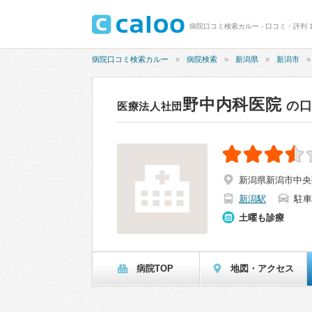
病院口コミ検索カルー - 口コミ・評判 1
病院口コミ検索カルー
病院検索
新潟県
新潟市
野中内科医院
の
医療法人社団
新潟県新潟市中央区
新潟駅
駐車
土曜も診療
病院TOP
地図・アクセス