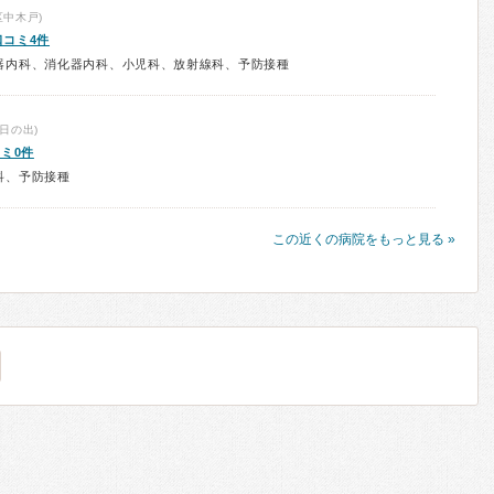
中木戸)
口コミ4件
器内科、消化器内科、小児科、放射線科、予防接種
日の出)
ミ0件
科、予防接種
この近くの病院をもっと見る »