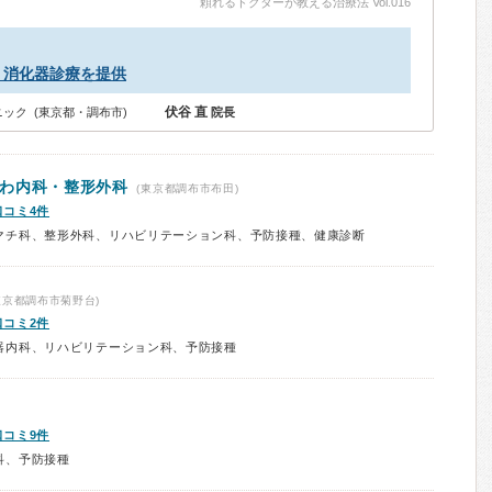
頼れるドクターが教える治療法 Vol.016
・消化器診療を提供
伏谷 直
ック (東京都・調布市)
院長
わ内科・整形外科
(東京都調布市布田)
口コミ4件
マチ科、整形外科、リハビリテーション科、予防接種、健康診断
東京都調布市菊野台)
口コミ2件
器内科、リハビリテーション科、予防接種
口コミ9件
科、予防接種