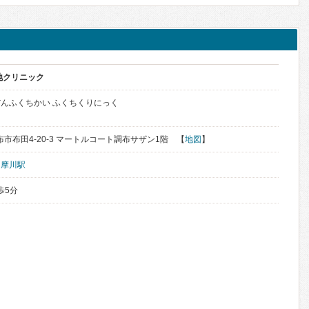
地クリニック
んふくちかい ふくちくりにっく
調布市布田4-20-3 マートルコート調布サザン1階 【
地図
】
多摩川駅
歩5分