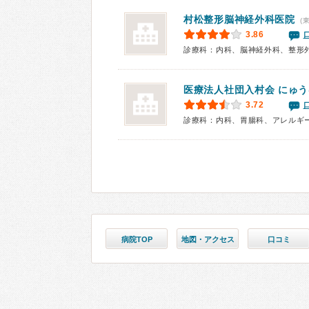
村松整形脳神経外科医院
(
3.86
診療科：内科、脳神経外科、整形
医療法人社団入村会
にゅう
3.72
診療科：内科、胃腸科、アレルギ
病院TOP
地図・アクセス
口コミ