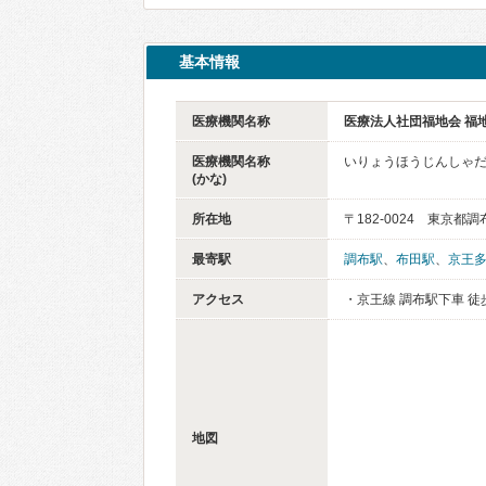
基本情報
医療機関名称
医療法人社団福地会 福
医療機関名称
いりょうほうじんしゃだ
(かな)
所在地
〒182-0024 東京都
最寄駅
調布駅
、
布田駅
、
京王
アクセス
・京王線 調布駅下車 徒
地図