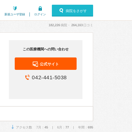
病院をさがす
新規ユーザ登録
ログイン
182,226
病院・
264,163
口コミ
この医療機関への問い合わせ
公式サイト
042-441-5038
アクセス数 7月：
45
| 6月：
77
| 年間：
695