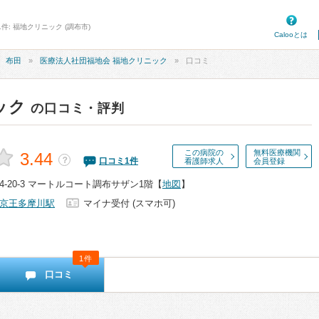
件: 福地クリニック (調布市)
Calooとは
布田
医療法人社団福地会 福地クリニック
口コミ
ック
の口コミ・評判
この病院の
無料医療機関
3.44
？
口コミ
1
件
看護師求人
会員登録
-20-3 マートルコート調布サザン1階
【
地図
】
京王多摩川駅
マイナ受付 (スマホ可)
1件
口コミ