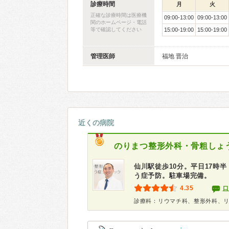
診療時間
月
火
正確な診療時間は医療機
09:00-13:00
09:00-13:00
関のホームページ・電話
等で確認してください
15:00-19:00
15:00-19:00
管理医師
福地 晋治
近くの病院
のりまつ整形外科・骨粗しょ
仙川駅徒歩10分。平日17時
う症予防。駐車場完備。
4.35
口
診療科：リウマチ科、整形外科、