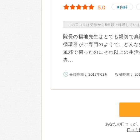
5.0
内科
この口コミは受診から5年以上経過してい
院長の福地先生はとても親切で真
循環器がご専門のようで、どんな
風邪で伺ったのにそれ以上の生活
専...
受診時期： 2017年02月
投稿時期： 20
あなたの口コミが
口コミ