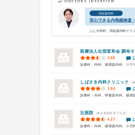
消化器内科
安心できる内視鏡検査
ふしや内科・消化器内科クリニ
医療法人社団茗和会
調布そ
3.68
診療科：内科、循環器内科、リウ
しばさき内科クリニック
(
3.94
診療科：内科、呼吸器内科、循環
辻医院
(東京都調布市下石原)
4.27
診療科：内科、循環器内科、小児