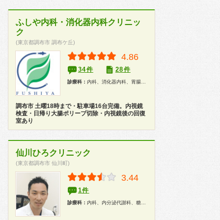
ふしや内科・消化器内科クリニッ
ク
(東京都調布市 調布ケ丘)
4.86
34件
28件
診療科：
内科、消化器内科、胃腸科、内視鏡、健康診断
調布市 土曜18時まで・駐車場16台完備。内視鏡
検査・日帰り大腸ポリープ切除・内視鏡後の回復
室あり
仙川ひろクリニック
(東京都調布市 仙川町)
3.44
1件
診療科：
内科、内分泌代謝科、糖尿病科、健康診断