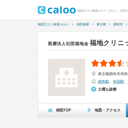
病院口コミ検索カルー - 口コミ・評判 1
病院口コミ検索カルー
病院検索
東京都
調布市
福地クリニ
医療法人社団福地会
東京都調布市布田4
調布駅
、
布田駅
、
土曜も診療
病院TOP
地図・アクセス