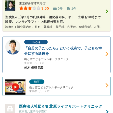
東京都多摩市東寺方
3.05
0件
1件
聖蹟桜ヶ丘駅2分の乳腺外科・消化器内科。平日・土曜も18時まで
診療。マンモグラフィ・内視鏡検査対応。
診療科：消化器内科、外科、乳腺科、肛門科、内視鏡、健康診断、人間ドック
小児科
「自分の子だったら」という視点で、子どもを幸
せにする診療を
山と空こどもアレルギークリニック
東京都・八王子市
鈴木 俊輔
院長
動画
山と空こどもアレルギークリニック
東京都・八王子市
医療法人社団KNI
北原ライフサポートクリニック
東京都八王子市子安町