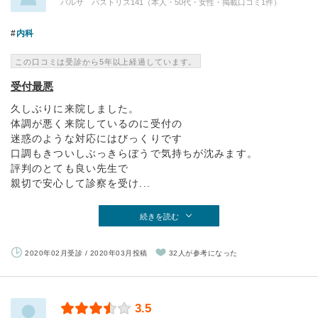
バルサ パストリス141（本人・50代・女性・掲載口コミ1件）
内科
この口コミは受診から5年以上経過しています。
受付最悪
久しぶりに来院しました。
体調が悪く来院しているのに受付の
迷惑のような対応にはびっくりです
口調もきついしぶっきらぼうで気持ちが沈みます。
評判のとても良い先生で
親切で安心して診察を受け...
続きを読む
2020年02月受診 / 2020年03月投稿
32人が参考になった
3.5