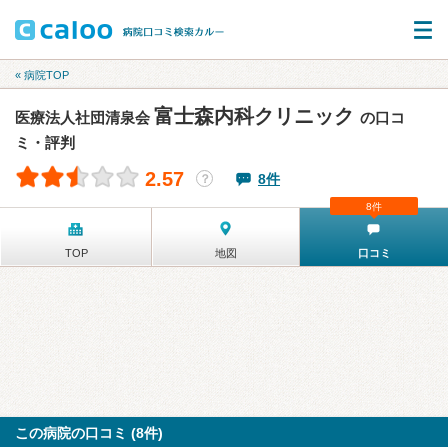
« 病院TOP
富士森内科クリニック
医療法人社団清泉会
の口コ
ミ・評判
2.57
8件
？
8件
TOP
地図
口コミ
この病院の口コミ (8件)