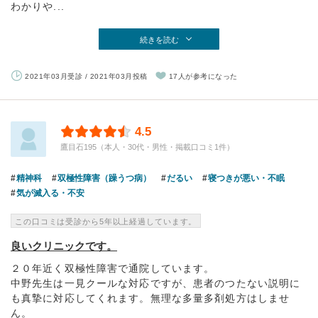
わかりや...
続きを読む
2021年03月受診 / 2021年03月投稿
17人が参考になった
4.5
鷹目石195（本人・30代・男性・掲載口コミ1件）
精神科
双極性障害（躁うつ病）
だるい
寝つきが悪い・不眠
気が滅入る・不安
この口コミは受診から5年以上経過しています。
良いクリニックです。
２０年近く双極性障害で通院しています。
中野先生は一見クールな対応ですが、患者のつたない説明に
も真摯に対応してくれます。無理な多量多剤処方はしませ
ん。