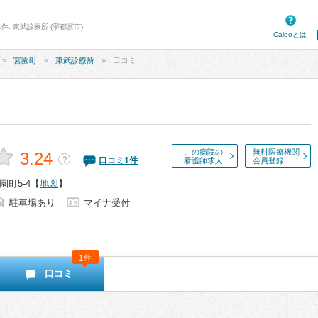
件: 東武診療所 (宇都宮市)
Calooとは
宮園町
東武診療所
口コミ
この病院の
無料医療機関
3.24
？
口コミ
1
件
看護師求人
会員登録
町5-4
【
地図
】
駐車場あり
マイナ受付
1件
口コミ