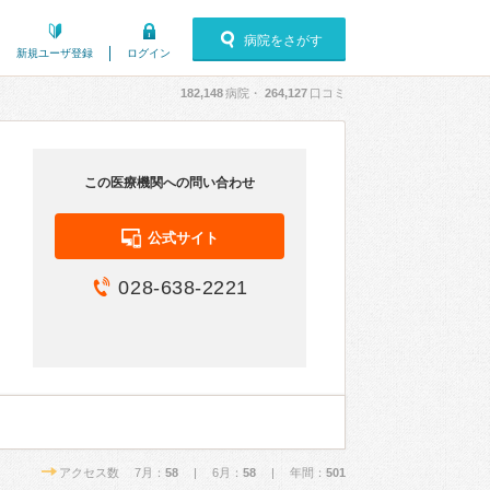
病院をさがす
新規ユーザ登録
ログイン
182,148
病院・
264,127
口コミ
この医療機関への問い合わせ
公式サイト
028-638-2221
アクセス数 7月：
58
| 6月：
58
| 年間：
501