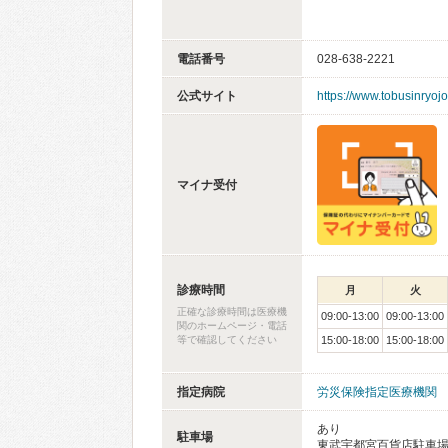
電話番号
028-638-2221
公式サイト
https://www.tobusinryoj
マイナ受付
診療時間
月
火
正確な診療時間は医療機
09:00-13:00
09:00-13:00
関のホームページ・電話
等で確認してください
15:00-18:00
15:00-18:00
指定病院
労災保険指定医療機関
あり
駐車場
東武宇都宮百貨店駐車場