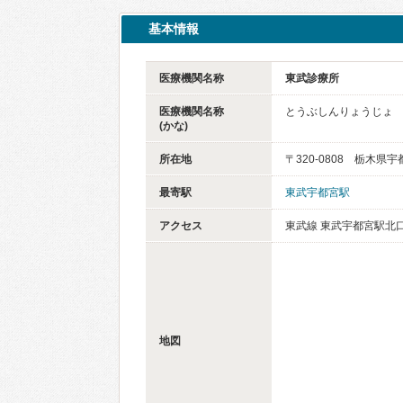
基本情報
医療機関名称
東武診療所
医療機関名称
とうぶしんりょうじょ
(かな)
所在地
〒320-0808 栃木県
最寄駅
東武宇都宮駅
アクセス
東武線 東武宇都宮駅北
地図