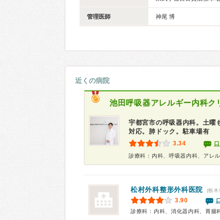
管理医師
神尾 博
近くの病院
池田呼吸器アレルギー内科ク
宇都宮市の呼吸器内科。土曜も
対応。肺ドック。駐車場有
3.34
口
診療科：内科、呼吸器内科、アレ
松村外科整形外科医院
(栃木
3.90