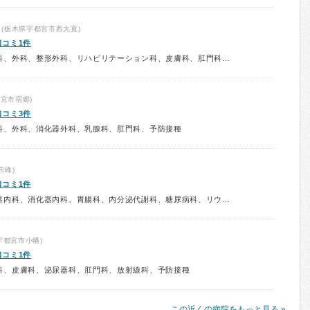
(栃木県宇都宮市西大寛)
口コミ1件
診療科：内科、消化器内科、胃腸科、外科、整形外科、リハビリテーション科、皮膚科、肛門科、放射線科、予防接種
宮市宿郷)
口コミ3件
科、外科、消化器外科、乳腺科、肛門科、予防接種
市峰)
口コミ1件
診療科：内科、呼吸器内科、循環器内科、消化器内科、胃腸科、内分泌代謝科、糖尿病科、リウマチ科、アレルギー科、神経内科、腎臓内科、外科、心臓血管外科、消化器外科、乳腺科、脳神経外科、整形外科、皮膚科、泌尿器科、肛門科、性病科、放射線科、予防接種、健康診断、人間ドック
宇都宮市小幡)
口コミ1件
科、皮膚科、泌尿器科、肛門科、放射線科、予防接種
この近くの病院をもっと見る »