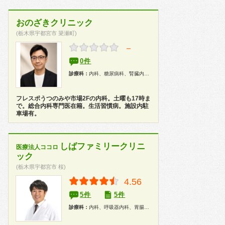
おのざきクリニック
(栃木県宇都宮市 簗瀬町)
－
0件
診療科：
内科、糖尿病科、腎臓内科、健康診断
フレスポうつのみや市場2Fの内科。土曜も17時ま
で。総合内科専門医在籍。生活習慣病。施設内駐
車場有。
しばファミリークリニ
医療法人ココロ
ック
(栃木県宇都宮市 桜)
4.56
5件
5件
診療科：
内科、呼吸器内科、胃腸科、外科、呼吸器外科、在宅医療