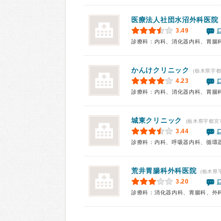
医療法人社団
水沼外科医院
3.49
かんけクリニック
(栃木県宇都
4.23
診療科：内科、消化器内科、胃腸
城東クリニック
(栃木県宇都宮
3.44
荒井胃腸科外科医院
(栃木県
3.20
診療科：消化器内科、胃腸科、外