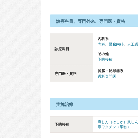
診療科目、専門外来、専門医・資格
内科系
内科
、
腎臓内科
、
人工
診療科目
その他
予防接種
腎臓・泌尿器系
専門医・資格
透析専門医
実施治療
麻しん（はしか）風し
予防接種
疹ワクチン（単独）