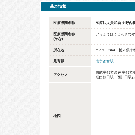
基本情報
医療機関名称
医療法人貴和会 大野内
医療機関名称
いりょうほうじんきわか
(かな)
所在地
〒320-0844 栃木県
最寄駅
南宇都宮駅
東武宇都宮線 南宇都宮
アクセス
経由鶴田駅・西川田駅行
地図