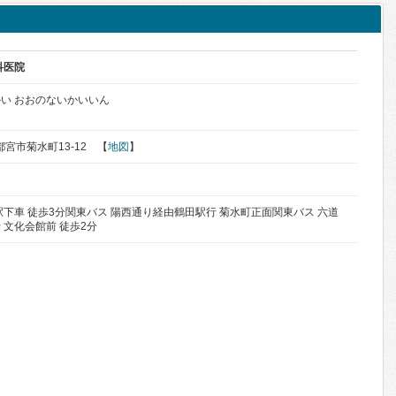
科医院
い おおのないかいいん
宇都宮市菊水町13-12 【
地図
】
駅下車 徒歩3分関東バス 陽西通り経由鶴田駅行 菊水町正面関東バス 六道
 文化会館前 徒歩2分