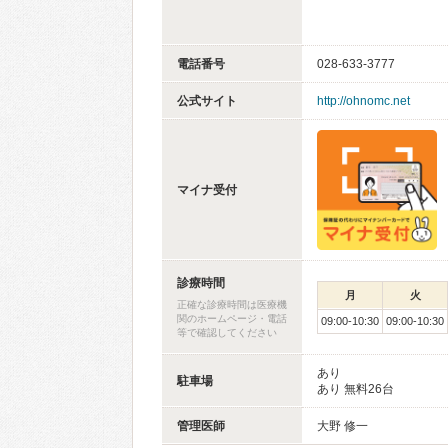
電話番号
028-633-3777
公式サイト
http://ohnomc.net
マイナ受付
診療時間
月
火
正確な診療時間は医療機
関のホームページ・電話
09:00-10:30
09:00-10:30
等で確認してください
あり
駐車場
あり 無料26台
管理医師
大野 修一