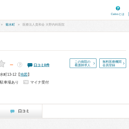
Calooとは
菊水町
医療法人貴和会 大野内科医院
この病院の
無料医療機関
－
？
口コミ
0
件
看護師求人
会員登録
町13-12
【
地図
】
駐車場あり
マイナ受付
口コミ