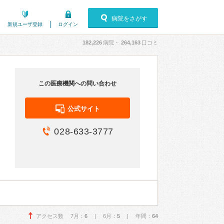
病院をさがす
新規ユーザ登録
ログイン
182,226
病院・
264,163
口コミ
この医療機関への問い合わせ
公式サイト
028-633-3777
アクセス数 7月：
6
| 6月：
5
| 年間：
64