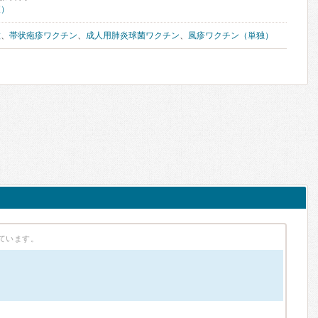
査）
種
、
帯状疱疹ワクチン
、
成人用肺炎球菌ワクチン
、
風疹ワクチン（単独）
ています。