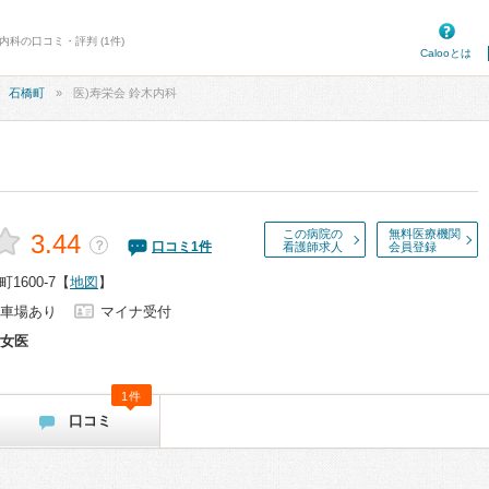
内科の口コミ・評判 (1件)
Calooとは
石橋町
医)寿栄会 鈴木内科
この病院の
無料医療機関
3.44
？
口コミ
1
件
看護師求人
会員登録
600-7
【
地図
】
車場あり
マイナ受付
女医
1件
口コミ