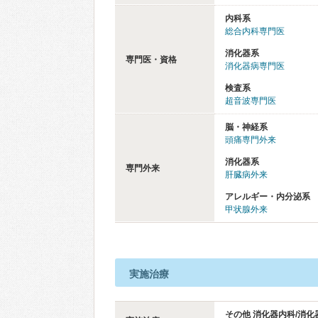
内科系
総合内科専門医
消化器系
専門医・資格
消化器病専門医
検査系
超音波専門医
脳・神経系
頭痛専門外来
消化器系
専門外来
肝臓病外来
アレルギー・内分泌系
甲状腺外来
実施治療
その他 消化器内科/消化