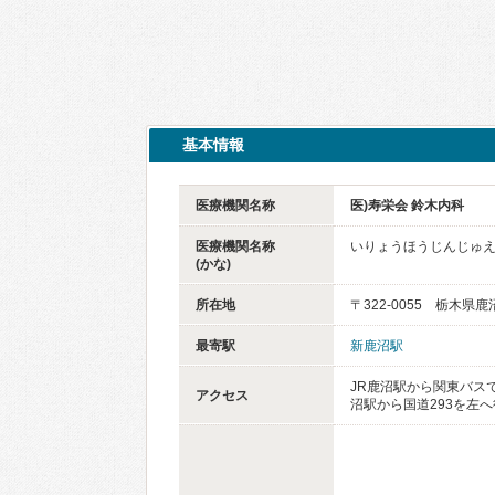
基本情報
医療機関名称
医)寿栄会 鈴木内科
医療機関名称
いりょうほうじんじゅえ
(かな)
所在地
〒322-0055 栃木県鹿
最寄駅
新鹿沼駅
JR鹿沼駅から関東バス
アクセス
沼駅から国道293を左へ