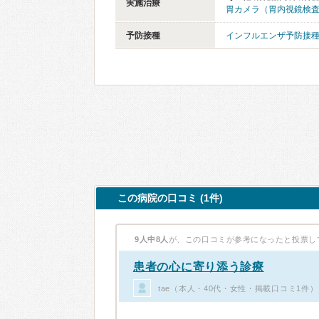
実施治療
胃カメラ（胃内視鏡検
予防接種
インフルエンザ予防接
この病院の口コミ (1件)
9人中8人
が、この口コミが参考になったと投票し
患者の心に寄り添う診療
tae（本人・40代・女性・掲載口コミ1件）