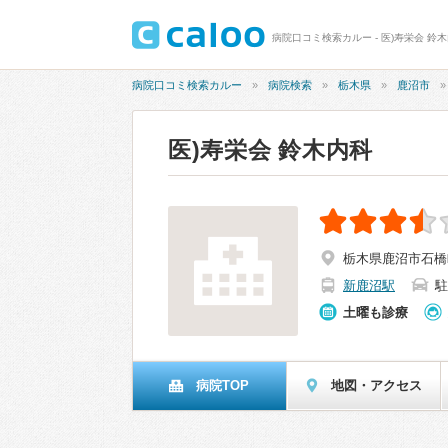
病院口コミ検索カルー - 医)寿栄会 鈴木
病院口コミ検索カルー
病院検索
栃木県
鹿沼市
医)寿栄会 鈴木内科
栃木県鹿沼市石橋町1
新鹿沼駅
駐
土曜も診療
病院TOP
地図・アクセス