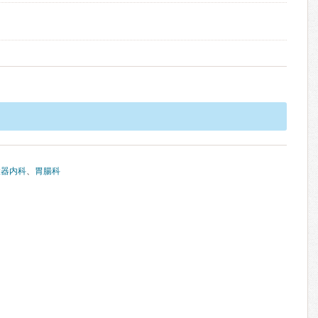
環器内科
、
胃腸科