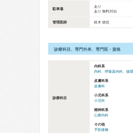
あり
駐車場
あり 無料20台
管理医師
鈴木 徳也
診療科目、専門外来、専門医・資格
内科系
内科
、
呼吸器内科
、
循
皮膚科系
皮膚科
小児科系
診療科目
小児科
精神科系
心療内科
その他
予防接種