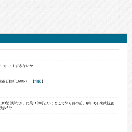
いかい すずきないか
沼市石橋町1600-7 【
地図
】
で新鹿沼駅行き、に乗り仲町というとこで降り目の前。(約10分)東武新鹿
徒歩6分。