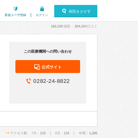
病院をさがす
新規ユーザ登録
ログイン
182,226
病院・
264,163
口コミ
この医療機関への問い合わせ
公式サイト
0282-24-8822
アクセス数 7月：
133
| 6月：
133
| 年間：
1,286