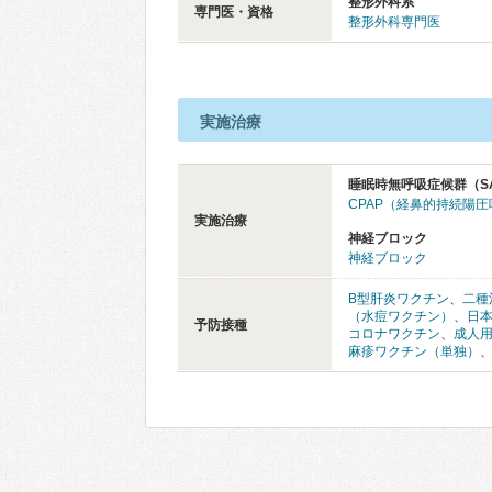
整形外科系
専門医・資格
整形外科専門医
実施治療
睡眠時無呼吸症候群（S
CPAP（経鼻的持続陽
実施治療
神経ブロック
神経ブロック
B型肝炎ワクチン
、
二種
（水痘ワクチン）
、
日
予防接種
コロナワクチン
、
成人
麻疹ワクチン（単独）