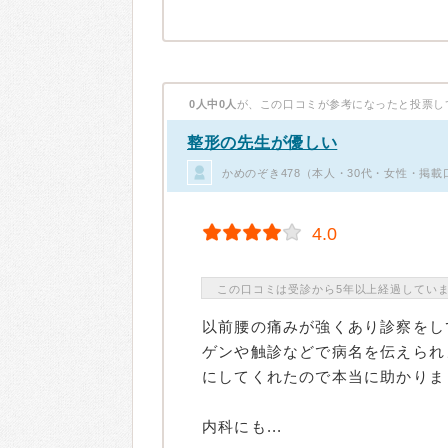
0人中0人
が、この口コミが参考になったと投票し
整形の先生が優しい
かめのぞき478（本人・30代・女性・掲載
4.0
この口コミは受診から5年以上経過してい
以前腰の痛みが強くあり診察をし
ゲンや触診などで病名を伝えられ
にしてくれたので本当に助かりま
内科にも...