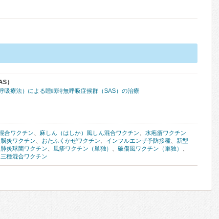
AS）
圧呼吸療法）による睡眠時無呼吸症候群（SAS）の治療
混合ワクチン
、
麻しん（はしか）風しん混合ワクチン
、
水疱瘡ワクチン
本脳炎ワクチン
、
おたふくかぜワクチン
、
インフルエンザ予防接種
、
新型
用肺炎球菌ワクチン
、
風疹ワクチン（単独）
、
破傷風ワクチン（単独）
、
、
三種混合ワクチン