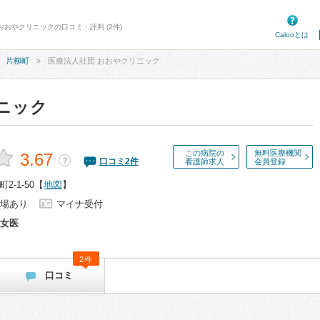
おおやクリニックの口コミ・評判 (2件)
Calooとは
片柳町
医療法人社団 おおやクリニック
ニック
この病院の
無料医療機関
3.67
？
口コミ
2
件
看護師求人
会員登録
-1-50
【
地図
】
場あり
マイナ受付
女医
2件
口コミ