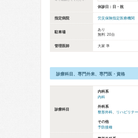
休診日：日・祝
指定病院
労災保険指定医療機関
あり
駐車場
無料: 20台
管理医師
大家 準
診療科目、専門外来、専門医・資格
内科系
内科
外科系
診療科目
整形外科
、
リハビリテ
その他
予防接種