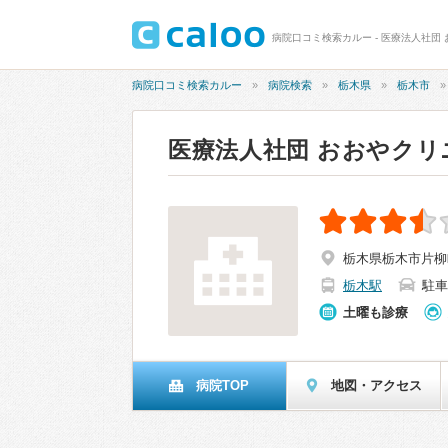
病院口コミ検索カルー - 医療法人社団 
病院口コミ検索カルー
病院検索
栃木県
栃木市
医療法人社団 おおやクリ
栃木県栃木市片柳町2
栃木駅
駐車
土曜も診療
病院TOP
地図・アクセス