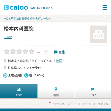
«栃木県下都賀郡壬生町中央町の一覧へ
松本内科医院
壬生駅
－
0件
？
地図
栃木県下都賀郡壬生町中央町6-37【
】
駐車場あり
マイナ受付
土曜も診療
朝（8:00〜）
TOP
地図
口コミ
アクセス数 7月：
7
| 6月：
6
| 年間：
91