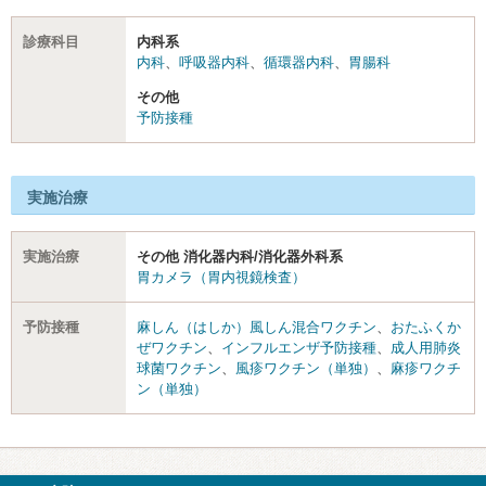
診療科目
内科系
内科
、
呼吸器内科
、
循環器内科
、
胃腸科
その他
予防接種
実施治療
実施治療
その他 消化器内科/消化器外科系
胃カメラ（胃内視鏡検査）
予防接種
麻しん（はしか）風しん混合ワクチン
、
おたふくか
ぜワクチン
、
インフルエンザ予防接種
、
成人用肺炎
球菌ワクチン
、
風疹ワクチン（単独）
、
麻疹ワクチ
ン（単独）