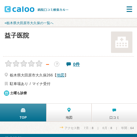
«栃木県大田原市大久保の一覧へ
益子医院
－
0件
？
地図
栃木県大田原市大久保266【
】
駐車場あり
マイナ受付
土曜も診療
TOP
地図
口コミ
アクセス数 7月：
8
| 6月：
8
| 年間：
64