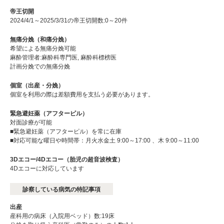
帝王切開
2024/4/1～2025/3/31の帝王切開数:0～20件
無痛分娩（和痛分娩）
希望による無痛分娩可能
麻酔管理者:麻酔科専門医, 麻酔科標榜医
計画分娩での無痛分娩
個室（出産・分娩）
個室を利用の際は差額費用を支払う必要があります。
緊急避妊薬（アフターピル）
対面診療が可能
■緊急避妊薬（アフターピル）を常に在庫
■対応可能な曜日や時間帯：月火水金土 9:00～17:00 、木 9:00～11:00
3Dエコー/4Dエコー（胎児の超音波検査）
4Dエコーに対応しています
診察している病気の特記事項
出産
産科用の病床（入院用ベッド）数:19床