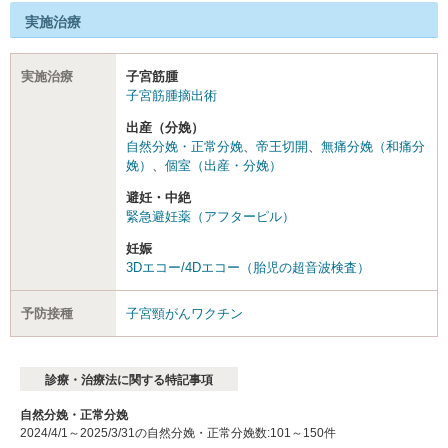
実施治療
実施治療
子宮筋腫
子宮筋腫摘出術
出産（分娩）
自然分娩・正常分娩
、
帝王切開
、
無痛分娩（和痛分
娩）
、
個室（出産・分娩）
避妊・中絶
緊急避妊薬（アフターピル）
妊娠
3Dエコー/4Dエコー（胎児の超音波検査）
予防接種
子宮頸がんワクチン
診療・治療法に関する特記事項
自然分娩・正常分娩
2024/4/1～2025/3/31の自然分娩・正常分娩数:101～150件