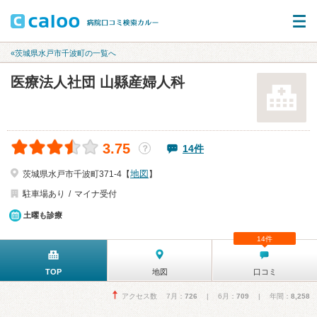
«茨城県水戸市千波町の一覧へ
医療法人社団 山縣産婦人科
3.75
14件
？
地図
茨城県水戸市千波町371-4【
】
駐車場あり
マイナ受付
土曜も診療
14件
TOP
地図
口コミ
アクセス数 7月：
726
| 6月：
709
| 年間：
8,258