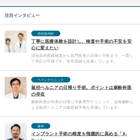
注目インタビュー
消化器内科
丁寧に医療体験を設計し、検査や手術の不安を安
心に変えたい
消化器内視鏡検査から肛門疾患の日帰り手術まで、一貫し
て対応が可能です。女性医師も在籍しています。
ペインクリニック
鼠径ヘルニアの日帰り手術。ポイントは麻酔科医
の存在
麻酔科医が代表の日帰り手術専門クリニック。全身麻酔に
よる鼠径ヘルニアの腹腔鏡手術を実施しています。
歯科
インプラント手術の精度を飛躍的に高める「X-