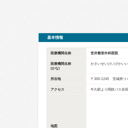
基本情報
医療機関名称
笠井整形外科医院
医療機関名称
かさいせいけいげかい
(かな)
所在地
〒300-1245 茨城県つ
アクセス
牛久駅より関鉄バス谷田
地図