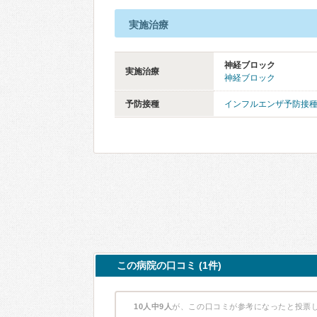
実施治療
神経ブロック
実施治療
神経ブロック
予防接種
インフルエンザ予防接
この病院の口コミ (1件)
10人中9人
が、この口コミが参考になったと投票