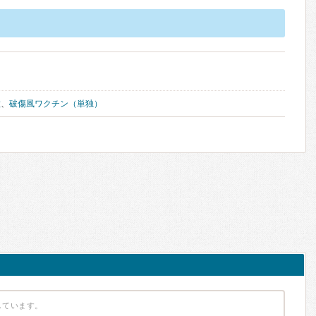
種
、
破傷風ワクチン（単独）
しています。