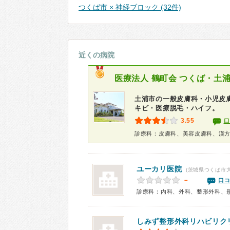
つくば市 × 神経ブロック (32件)
近くの病院
医療法人 鶴町会
つくば・土
土浦市の一般皮膚科・小児皮
キビ・医療脱毛・ハイフ。
3.55
口
診療科：皮膚科、美容皮膚科、漢
ユーカリ医院
(茨城県つくば市大
－
口コ
診療科：内科、外科、整形外科、
しみず整形外科リハビリク