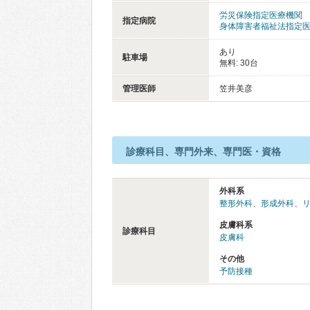
労災保険指定医療機関
指定病院
身体障害者福祉法指定
あり
駐車場
無料: 30台
管理医師
笠井美彦
診療科目、専門外来、専門医・資格
外科系
整形外科
、
形成外科
、
皮膚科系
診療科目
皮膚科
その他
予防接種