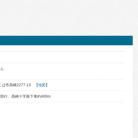
いん
くば市高崎2277-13 【
地図
】
部行、高崎十字路下車約400m