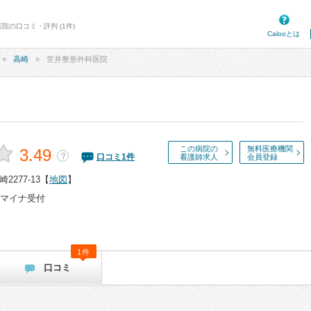
院の口コミ・評判 (1件)
Calooとは
高崎
笠井整形外科医院
この病院の
無料医療機関
3.49
？
口コミ
1
件
看護師求人
会員登録
277-13
【
地図
】
マイナ受付
1件
口コミ