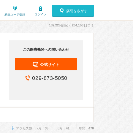
病院をさがす
新規ユーザ登録
ログイン
182,225
病院・
264,153
口コミ
この医療機関への問い合わせ
公式サイト
029-873-5050
アクセス数 7月：
35
| 6月：
41
| 年間：
470