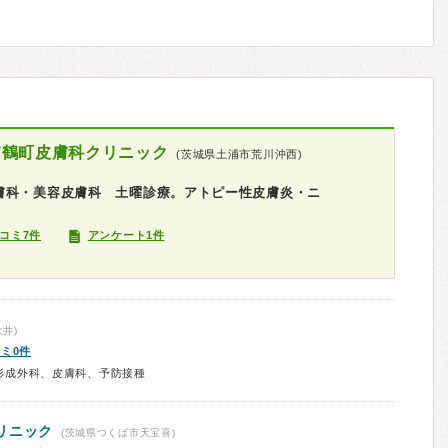
浦鶴町皮膚科クリニック
(茨城県土浦市荒川沖西)
膚科・美容皮膚科 土曜診療。アトピー性皮膚炎・ニ
コミ7件
アンケート1件
方
井)
ミ0件
形成外科、皮膚科、予防接種
リニック
(茨城県つくば市天宝喜)