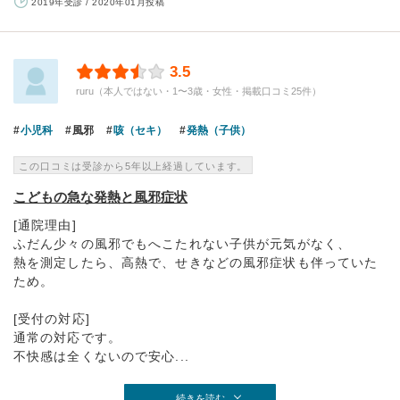
2019年受診 / 2020年01月投稿
3.5
ruru（本人ではない・1〜3歳・女性・掲載口コミ25件）
小児科
風邪
咳（セキ）
発熱（子供）
この口コミは受診から5年以上経過しています。
こどもの急な発熱と風邪症状
[通院理由]
ふだん少々の風邪でもへこたれない子供が元気がなく、
熱を測定したら、高熱で、せきなどの風邪症状も伴っていた
ため。
[受付の対応]
通常の対応です。
不快感は全くないので安心...
続きを読む