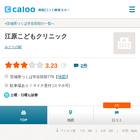
«茨城県つくば市谷田部の一覧へ
江原こどもクリニック
みどりの駅
3.23
2件
？
地図
茨城県つくば市谷田部776【
】
駐車場あり
マイナ受付 (スマホ可)
土曜・日曜も診療
2件
TOP
地図
口コミ
アクセス数 7月：
29
| 6月：
33
| 年間：
824