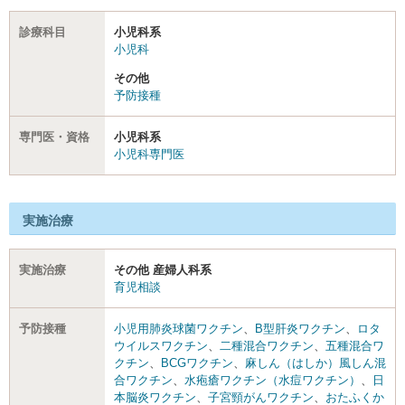
診療科目
小児科系
小児科
その他
予防接種
専門医・資格
小児科系
小児科専門医
実施治療
実施治療
その他 産婦人科系
育児相談
予防接種
小児用肺炎球菌ワクチン
、
B型肝炎ワクチン
、
ロタ
ウイルスワクチン
、
二種混合ワクチン
、
五種混合ワ
クチン
、
BCGワクチン
、
麻しん（はしか）風しん混
合ワクチン
、
水疱瘡ワクチン（水痘ワクチン）
、
日
本脳炎ワクチン
、
子宮頸がんワクチン
、
おたふくか