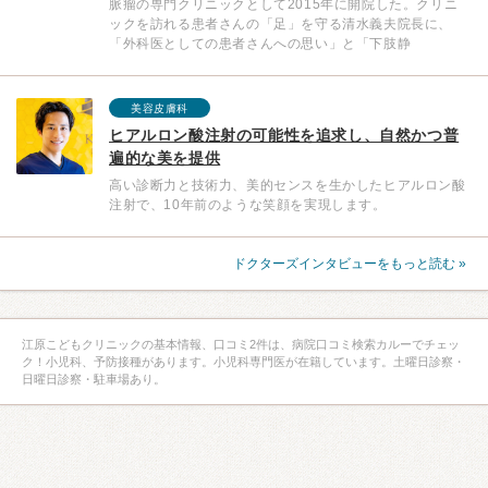
脈瘤の専門クリニックとして2015年に開院した。クリニ
ックを訪れる患者さんの「足」を守る清水義夫院長に、
「外科医としての患者さんへの思い」と「下肢静
美容皮膚科
ヒアルロン酸注射の可能性を追求し、自然かつ普
遍的な美を提供
高い診断力と技術力、美的センスを生かしたヒアルロン酸
注射で、10年前のような笑顔を実現します。
ドクターズインタビューをもっと読む »
江原こどもクリニックの基本情報、口コミ2件は、病院口コミ検索カルーでチェッ
ク！小児科、予防接種があります。小児科専門医が在籍しています。土曜日診察・
日曜日診察・駐車場あり。