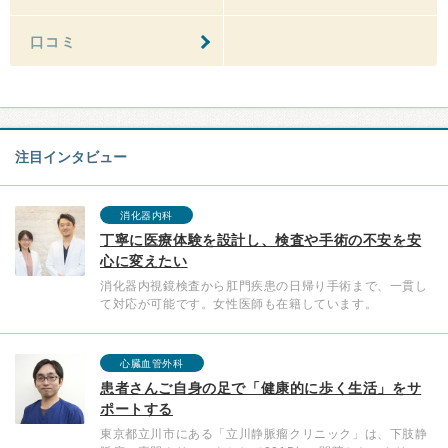
口コミ
注目インタビュー
消化器内科
丁寧に医療体験を設計し、検査や手術の不安を安
心に変えたい
消化器内視鏡検査から肛門疾患の日帰り手術まで、一貫し
て対応が可能です。女性医師も在籍しています。
心臓血管外科
患者さんご自身の足で「健康的に歩く生活」をサ
ポートする
東京都立川市にある「立川静脈瘤クリニック」は、下肢静