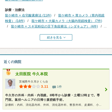
診療・治療法
龍ケ崎市 × 在宅酸素療法 (11件)
龍ケ崎市 × 胃カメラ（胃内視鏡
検査） (14件)
龍ケ崎市 × 大腸カメラ（大腸内視鏡検査） (7件)
龍ケ崎市 × スギ花粉症の舌下免疫療法（シダキュア） (4件)
...
続きを見る
近くの病院
太田医院 牛久本院
茨城県牛久市さくら台
3.11
1件
牛久市の外科・内科・内視鏡。8時半から診療・土曜12時まで。専
門医。鼠径ヘルニアの日帰り腹腔鏡手術。
診療科：内科、消化器内科、外科、消化器外科、整形外科、皮膚科、小児科、内視鏡、健康診断