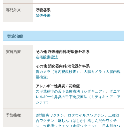
専門外来
呼吸器系
禁煙外来
実施治療
実施治療
その他 呼吸器内科/呼吸器外科系
在宅酸素療法
その他 消化器内科/消化器外科系
胃カメラ（胃内視鏡検査）
、
大腸カメラ（大腸内視
鏡検査）
アレルギー性鼻炎 / 花粉症
スギ花粉症の舌下免疫療法（シダキュア）
、
ダニア
レルギー性鼻炎の舌下免疫療法（ミティキュア・ア
シテア）
予防接種
B型肝炎ワクチン
、
ロタウイルスワクチン
、
二種混
合ワクチン
、
麻しん（はしか）風しん混合ワクチ
ン
、
水疱瘡ワクチン（水痘ワクチン）
、
日本脳炎ワ