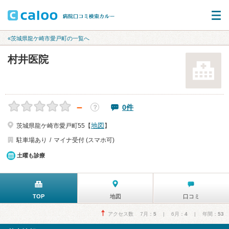
«茨城県龍ケ崎市愛戸町の一覧へ
村井医院
－
0件
？
地図
茨城県龍ケ崎市愛戸町55【
】
駐車場あり
マイナ受付 (スマホ可)
土曜も診療
TOP
地図
口コミ
アクセス数 7月：
5
| 6月：
4
| 年間：
53