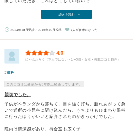
眼していただき、これはとてもていねいで...
続きを読む
2014年10月受診 / 2015年10月投稿
7人が参考になった
4.0
にゃんたろう（本人ではない・1〜3歳・女性・掲載口コミ15件）
眼科
この口コミは受診から5年以上経過しています。
親切でした。
子供がベランダから落ちて、目を強く打ち、腫れあがって急
いで近所の小児科に駆け込んだら、うちよりもひまわり眼科
に行ったほうがいいと紹介されたのがきっかけでした。
院内は清潔感があり、待合室も広く子...