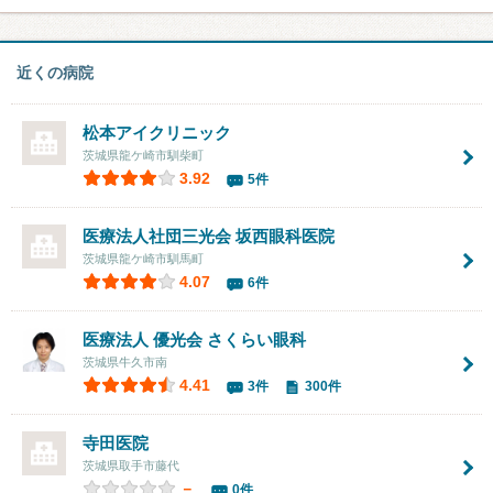
近くの病院
松本アイクリニック
茨城県龍ケ崎市馴柴町
3.92
5件
医療法人社団三光会 坂西眼科医院
茨城県龍ケ崎市馴馬町
4.07
6件
医療法人 優光会
さくらい眼科
茨城県牛久市南
4.41
3件
300件
寺田医院
茨城県取手市藤代
－
0件