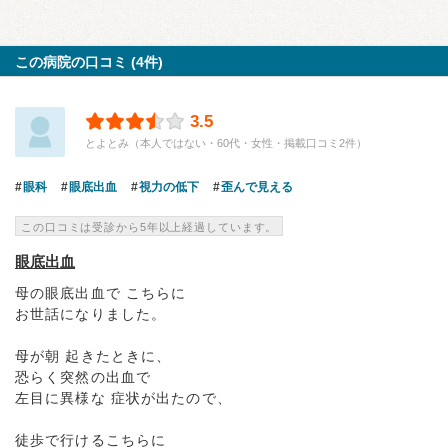
この病院の口コミ (4件)
3.5
とよとみ（本人ではない・60代・女性・掲載口コミ2件）
眼科
眼底出血
視力の低下
歪んで見える
この口コミは受診から5年以上経過しています。
眼底出血
母の眼底出血で こちらに
お世話になりました。
母が朝 起きたときに、
恐らく突然の出血で
左目に異様な 症状が出たので、
徒歩で行けるこちらに