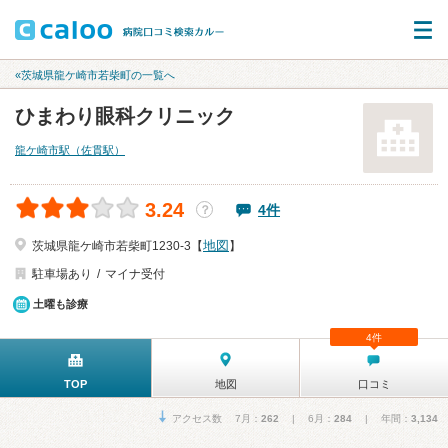
«茨城県龍ケ崎市若柴町の一覧へ
ひまわり眼科クリニック
龍ケ崎市駅（佐貫駅）
3.24
4件
？
地図
茨城県龍ケ崎市若柴町1230-3【
】
駐車場あり
マイナ受付
土曜も診療
4件
TOP
地図
口コミ
アクセス数 7月：
262
| 6月：
284
| 年間：
3,134