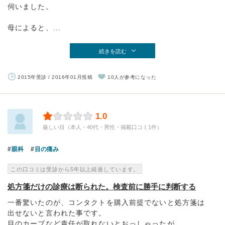
伺いました。
母によると、...
続きを読む
2015年受診 / 2016年01月投稿
10人が参考になった
1.0
厳しい目（本人・40代・男性・掲載口コミ1件）
眼科
目の痛み
この口コミは受診から5年以上経過しています。
処方箋だけの診療は断られた。検査前に勝手に判断する
一番驚いたのが、コンタクトを購入前提でないと処方箋は
出せないと言われた事です。
目のカーブなど責任が取れないとおっしゃったが、