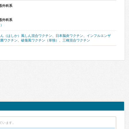
器外科系
器外科系
査）
しん（はしか）風しん混合ワクチン
、
日本脳炎ワクチン
、
インフルエンザ
球菌ワクチン
、
破傷風ワクチン（単独）
、
三種混合ワクチン
ています。