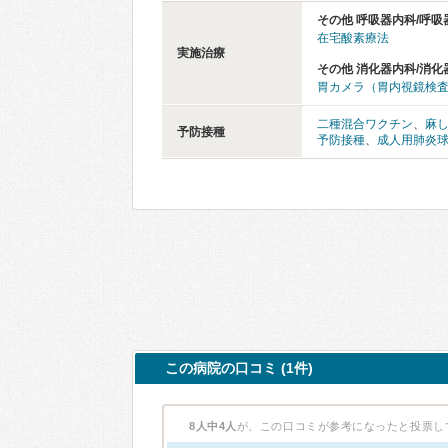
その他 呼吸器内科/呼吸
在宅酸素療法
実施治療
その他 消化器内科/消化
胃カメラ（胃内視鏡検
二種混合ワクチン
、
麻
予防接種
予防接種
、
成人用肺炎
この病院の口コミ (1件)
8人中4人
が、この口コミが参考になったと投票し