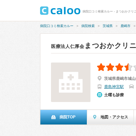
病院口コミ検索カルー - まつおかクリニ
病院口コミ検索カルー
病院検索
茨城県
鹿嶋市
まつおかクリ
医療法人仁厚会
茨城県鹿嶋市城山4
鹿島神宮駅
土曜も診療
病院TOP
地図・アクセス