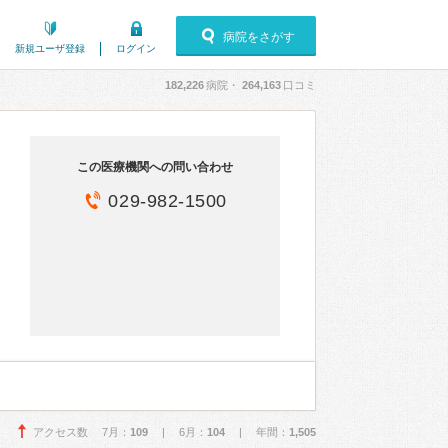
病院をさがす
新規ユーザ登録
ログイン
182,226
病院・
264,163
口コミ
この医療機関への問い合わせ
029-982-1500
アクセス数 7月：
109
| 6月：
104
| 年間：
1,505