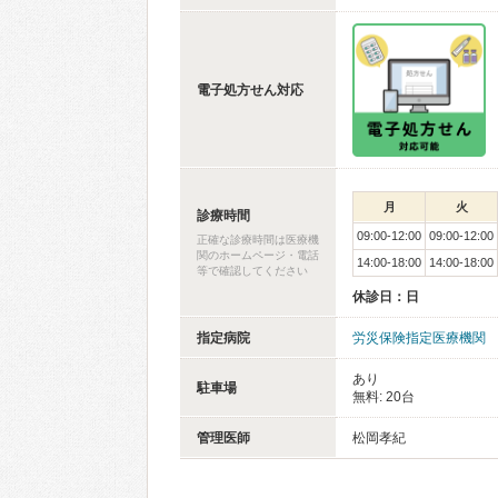
電子処方せん対応
月
火
診療時間
09:00-12:00
09:00-12:00
正確な診療時間は医療機
関のホームページ・電話
14:00-18:00
14:00-18:00
等で確認してください
休診日：日
指定病院
労災保険指定医療機関
あり
駐車場
無料: 20台
管理医師
松岡孝紀