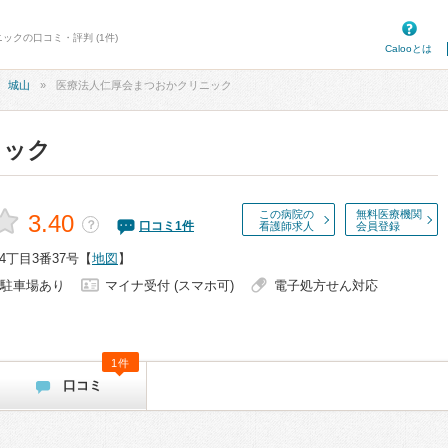
ックの口コミ・評判 (1件)
Calooとは
城山
医療法人仁厚会まつおかクリニック
ニック
この病院の
無料医療機関
3.40
？
口コミ
1
件
看護師求人
会員登録
丁目3番37号
【
地図
】
駐車場あり
マイナ受付 (スマホ可)
電子処方せん対応
1件
口コミ