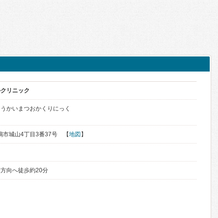
かクリニック
こうかいまつおかくりにっく
鹿嶋市城山4丁目3番37号 【
地図
】
方向へ徒歩約20分