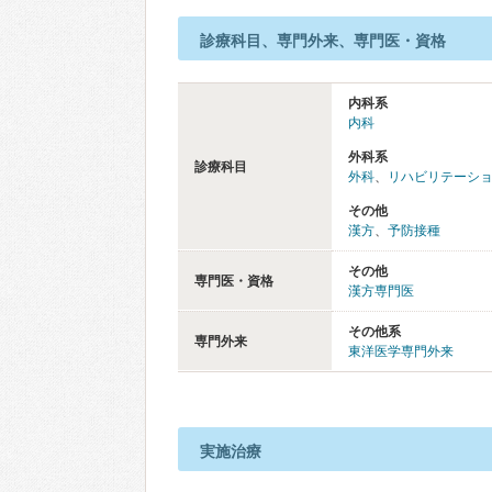
診療科目、専門外来、専門医・資格
内科系
内科
外科系
診療科目
外科
、
リハビリテーシ
その他
漢方
、
予防接種
その他
専門医・資格
漢方専門医
その他系
専門外来
東洋医学専門外来
実施治療