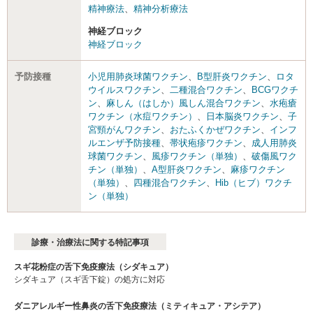
精神療法
、
精神分析療法
神経ブロック
神経ブロック
予防接種
小児用肺炎球菌ワクチン
、
B型肝炎ワクチン
、
ロタ
ウイルスワクチン
、
二種混合ワクチン
、
BCGワクチ
ン
、
麻しん（はしか）風しん混合ワクチン
、
水疱瘡
ワクチン（水痘ワクチン）
、
日本脳炎ワクチン
、
子
宮頸がんワクチン
、
おたふくかぜワクチン
、
インフ
ルエンザ予防接種
、
帯状疱疹ワクチン
、
成人用肺炎
球菌ワクチン
、
風疹ワクチン（単独）
、
破傷風ワク
チン（単独）
、
A型肝炎ワクチン
、
麻疹ワクチン
（単独）
、
四種混合ワクチン
、
Hib（ヒブ）ワクチ
ン（単独）
診療・治療法に関する特記事項
スギ花粉症の舌下免疫療法（シダキュア）
シダキュア（スギ舌下錠）の処方に対応
ダニアレルギー性鼻炎の舌下免疫療法（ミティキュア・アシテア）