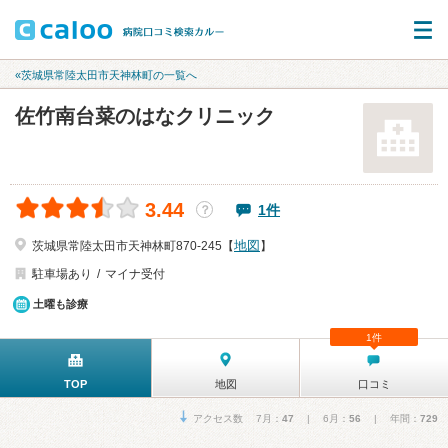
«茨城県常陸太田市天神林町の一覧へ
佐竹南台菜のはなクリニック
3.44
1件
？
地図
茨城県常陸太田市天神林町870-245【
】
駐車場あり
マイナ受付
土曜も診療
1件
TOP
地図
口コミ
アクセス数 7月：
47
| 6月：
56
| 年間：
729