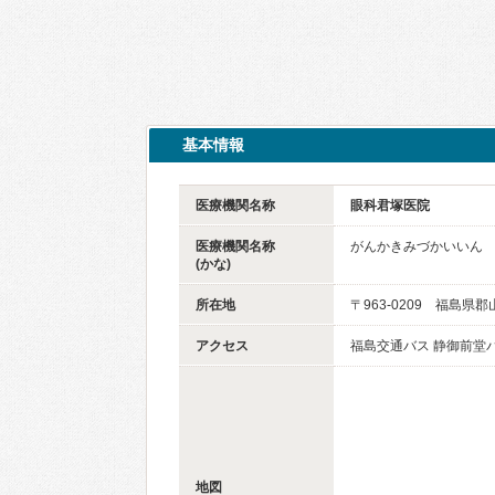
基本情報
医療機関名称
眼科君塚医院
医療機関名称
がんかきみづかいいん
(かな)
所在地
〒963-0209 福島県
アクセス
福島交通バス 静御前堂
地図