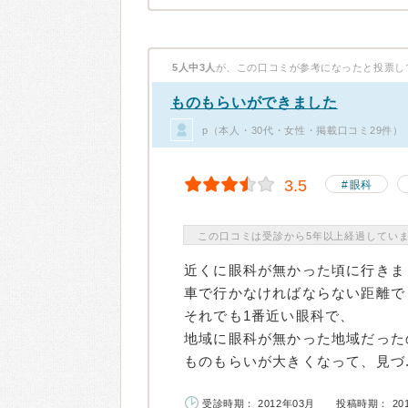
5人中3人
が、この口コミが参考になったと投票し
ものもらいができました
p（本人・30代・女性・掲載口コミ29件）
3.5
眼科
この口コミは受診から5年以上経過してい
近くに眼科が無かった頃に行きま
車で行かなければならない距離で
それでも1番近い眼科で、
地域に眼科が無かった地域だった
ものもらいが大きくなって、見づ..
受診時期： 2012年03月
投稿時期： 20