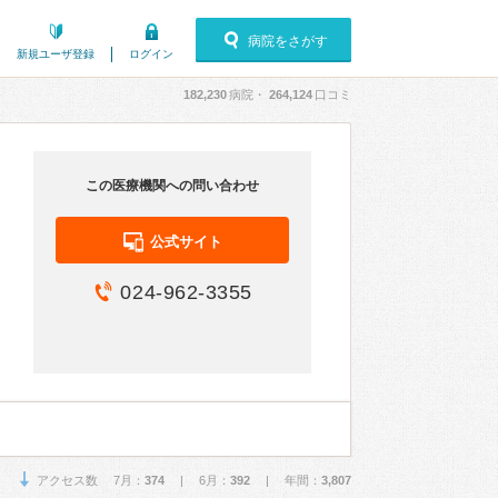
病院をさがす
新規ユーザ登録
ログイン
182,230
病院・
264,124
口コミ
この医療機関への問い合わせ
公式サイト
024-962-3355
アクセス数 7月：
374
| 6月：
392
| 年間：
3,807