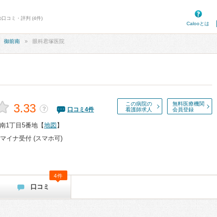
口コミ・評判 (4件)
Calooとは
御前南
眼科君塚医院
この病院の
無料医療機関
3.33
？
口コミ
4
件
看護師求人
会員登録
南1丁目5番地
【
地図
】
マイナ受付 (スマホ可)
4件
口コミ