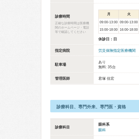
月
火
診療時間
09:00-13:00
09:00-13:00
正確な診療時間は医療機
関のホームページ・電話
15:00-18:00
16:00-18:00
等で確認してください
休診日：日
指定病院
労災保険指定医療機関
あり
駐車場
無料: 35台
管理医師
君塚 佳宏
診療科目、専門外来、専門医・資格
眼科系
診療科目
眼科