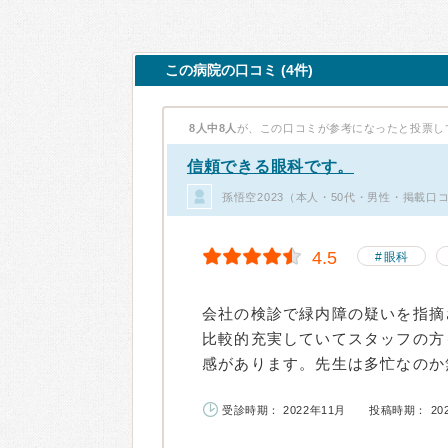
この病院の口コミ (4件)
8人中8人
が、この口コミが参考になったと投票し
信頼できる眼科です。
孫悟空2023（本人・50代・男性・掲載口
4.5
眼科
会社の検診で緑内障の疑いを指摘
比較的充実していてスタッフの方
感があります。先生は多忙なのか無
受診時期： 2022年11月
投稿時期： 20