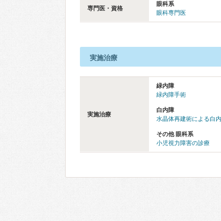
眼科系
専門医・資格
眼科専門医
実施治療
緑内障
緑内障手術
白内障
実施治療
水晶体再建術による白
その他 眼科系
小児視力障害の診療