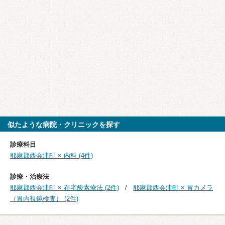
似たような病院・クリニックを探す
診療科目
耶麻郡西会津町 × 内科 (4件)
診療・治療法
耶麻郡西会津町 × 在宅酸素療法 (2件)
耶麻郡西会津町 × 胃カメラ
（胃内視鏡検査） (2件)