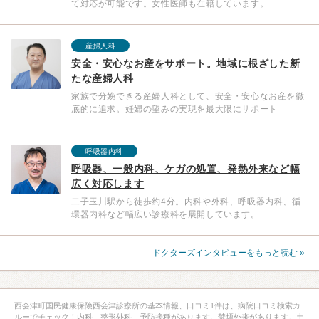
て対応が可能です。女性医師も在籍しています。
産婦人科
安全・安心なお産をサポート。地域に根ざした新
たな産婦人科
家族で分娩できる産婦人科として、安全・安心なお産を徹
底的に追求。妊婦の望みの実現を最大限にサポート
呼吸器内科
呼吸器、一般内科、ケガの処置、発熱外来など幅
広く対応します
二子玉川駅から徒歩約4分。内科や外科、呼吸器内科、循
環器内科など幅広い診療科を展開しています。
ドクターズインタビューをもっと読む »
西会津町国民健康保険西会津診療所の基本情報、口コミ1件は、病院口コミ検索カ
ルーでチェック！内科、整形外科、予防接種があります。禁煙外来があります。土