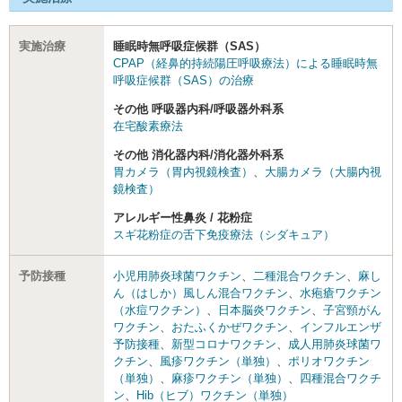
実施治療
睡眠時無呼吸症候群（SAS）
CPAP（経鼻的持続陽圧呼吸療法）による睡眠時無
呼吸症候群（SAS）の治療
その他 呼吸器内科/呼吸器外科系
在宅酸素療法
その他 消化器内科/消化器外科系
胃カメラ（胃内視鏡検査）
、
大腸カメラ（大腸内視
鏡検査）
アレルギー性鼻炎 / 花粉症
スギ花粉症の舌下免疫療法（シダキュア）
予防接種
小児用肺炎球菌ワクチン
、
二種混合ワクチン
、
麻し
ん（はしか）風しん混合ワクチン
、
水疱瘡ワクチン
（水痘ワクチン）
、
日本脳炎ワクチン
、
子宮頸がん
ワクチン
、
おたふくかぜワクチン
、
インフルエンザ
予防接種
、
新型コロナワクチン
、
成人用肺炎球菌ワ
クチン
、
風疹ワクチン（単独）
、
ポリオワクチン
（単独）
、
麻疹ワクチン（単独）
、
四種混合ワクチ
ン
、
Hib（ヒブ）ワクチン（単独）