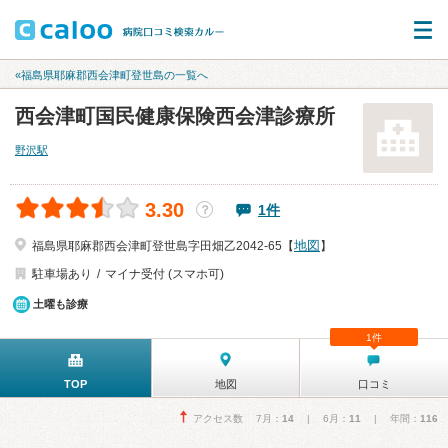
«福島県耶麻郡西会津町登世島の一覧へ
西会津町国民健康保険西会津診療所
野沢駅
3.30
1件
？
地図
福島県耶麻郡西会津町登世島字田畑乙2042-65【
】
駐車場あり
マイナ受付 (スマホ可)
土曜も診療
1件
TOP
地図
口コミ
アクセス数 7月：
14
| 6月：
11
| 年間：
116