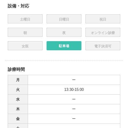
設備・対応
土曜日
日曜日
祝日
朝
夜
オンライン診療
駐車場
女医
電子決済可
診療時間
月
ー
火
13:30-15:00
水
ー
木
ー
金
ー