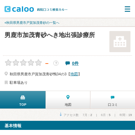
«秋田県男鹿市戸賀加茂青砂の一覧へ
男鹿市加茂青砂へき地出張診療所
－
0件
？
地図
秋田県男鹿市戸賀加茂青砂鴨34の3【
】
駐車場あり
TOP
地図
口コミ
アクセス数 7月：
2
| 6月：
5
| 年間：
19
基本情報