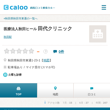
«秋田県秋田市東通の一覧へ
田代クリニック
医療法人秋田ヒール
秋田駅
－
0件
？
地図
秋田県秋田市東通1-23-1【
】
駐車場あり
マイナ受付 (スマホ可)
土曜も診療
TOP
地図
口コミ
アクセス数 7月：
15
| 6月：
27
| 年間：
207