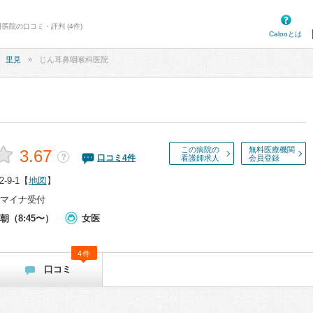
医院の口コミ・評判 (4件)
Calooとは
里見
じん耳鼻咽喉科医院
この病院の
無料医療機関
3.67
？
口コミ
4
件
看護師求人
会員登録
9-1
【
地図
】
マイナ受付
朝（8:45〜）
女医
4件
口コミ