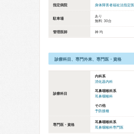
指定病院
身体障害者福祉法指定
あり
駐車場
無料: 30台
管理医師
神 均
診療科目、専門外来、専門医・資格
内科系
消化器内科
耳鼻咽喉科系
診療科目
耳鼻咽喉科
その他
予防接種
耳鼻咽喉科系
専門医・資格
耳鼻咽喉科専門医