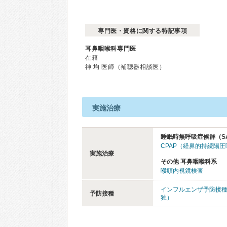
専門医・資格に関する特記事項
耳鼻咽喉科専門医
在籍
神 均 医師（補聴器相談医）
実施治療
睡眠時無呼吸症候群（S
CPAP（経鼻的持続陽
実施治療
その他 耳鼻咽喉科系
喉頭内視鏡検査
インフルエンザ予防接
予防接種
独）