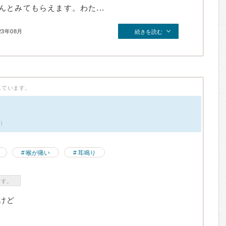
とみてもらえます。わた...
23年08月
続きを読む
しています。
件）
喉が痛い
耳鳴り
ます。
けど