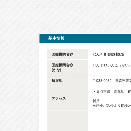
基本情報
医療機関名称
じん耳鼻咽喉科医院
医療機関名称
じん じびいんこうかい
(かな)
所在地
〒038-0032 青森県青
・奥羽本線 青森駅 徒
アクセス
補足:
三内小バス停より徒歩5