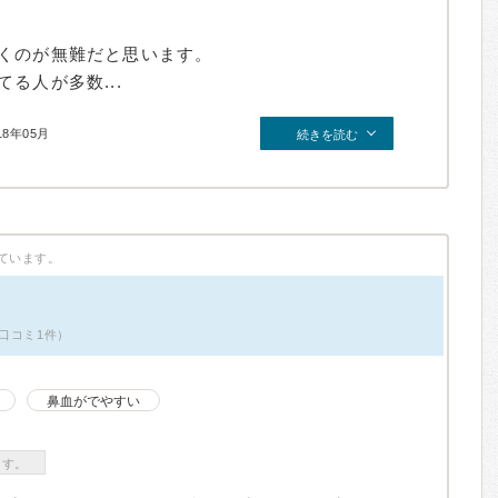
くのが無難だと思います。
る人が多数...
18年05月
続きを読む
ています。
口コミ1件）
鼻血がでやすい
ます。