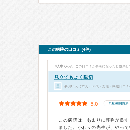
この病院の口コミ (4件)
8人中7人
が、この口コミが参考になったと投票し
見立てもよく親切
夢おい人（本人・60代・女性・掲載口コミ
5.0
耳鼻咽喉科
この病院は、あまりに評判が良す
ました。かわりの先生が、やって