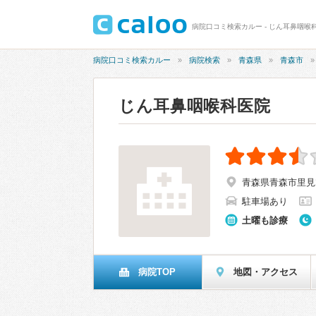
病院口コミ検索カルー - じん耳鼻咽喉科
病院口コミ検索カルー
病院検索
青森県
青森市
じん耳鼻咽喉科医院
青森県青森市里見2-
駐車場あり
土曜も診療
病院TOP
地図・アクセス