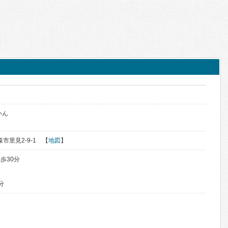
いん
森市里見2-9-1 【
地図
】
歩30分
分