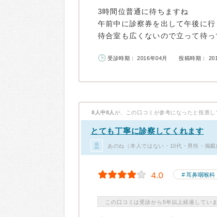
3時間位普通に待ちますね
午前中に診察券を出して午後に行
待合室も広くないので立って待って
受診時期： 2016年04月
投稿時期： 20
8人中8人
が、この口コミが参考になったと投票し
とても丁寧に診察してくれます
あのね（本人ではない・10代・男性・掲載
4.0
耳鼻咽喉科
この口コミは受診から5年以上経過してい