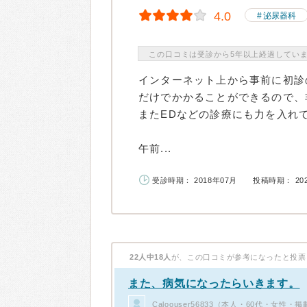
4.0
泌尿器科
この口コミは受診から5年以上経過してい
インターネット上から事前に初診
だけでかかることができるので、
またEDなどの診療にも力を入れ
午前...
受診時期： 2018年07月
投稿時期： 20
22人中18人
が、この口コミが参考になったと投票
また、病気になったらいきます。
Caloouser56833（本人・60代・女性・