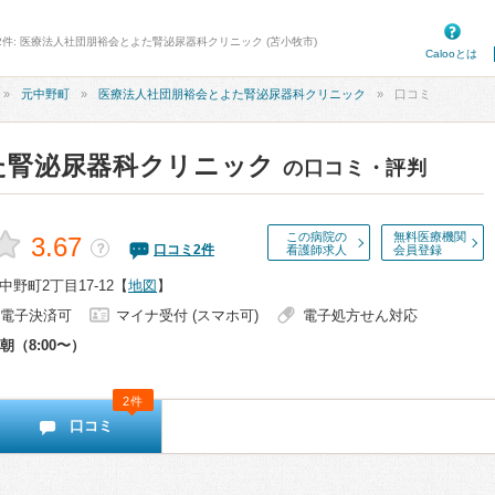
2件: 医療法人社団朋裕会とよた腎泌尿器科クリニック (苫小牧市)
Calooとは
元中野町
医療法人社団朋裕会とよた腎泌尿器科クリニック
口コミ
た腎泌尿器科クリニック
の口コミ・評判
この病院の
無料医療機関
3.67
？
口コミ
2
件
看護師求人
会員登録
野町2丁目17-12
【
地図
】
電子決済可
マイナ受付 (スマホ可)
電子処方せん対応
朝（8:00〜）
2件
口コミ