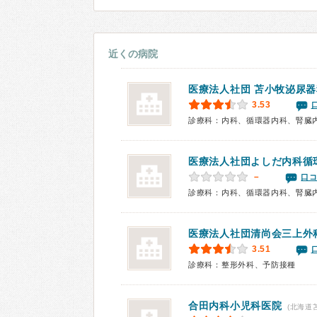
近くの病院
医療法人社団
苫小牧泌尿器
3.53
診療科：内科、循環器内科、腎臓
医療法人社団よしだ内科循
－
口コ
診療科：内科、循環器内科、腎臓
医療法人社団清尚会
三上外
3.51
診療科：整形外科、予防接種
合田内科小児科医院
(北海道