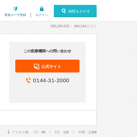
病院をさがす
新規ユーザ登録
ログイン
182,230
病院・
264,124
口コミ
この医療機関への問い合わせ
公式サイト
0144-31-2000
アクセス数 7月：
88
| 6月：
125
| 年間：
1,398