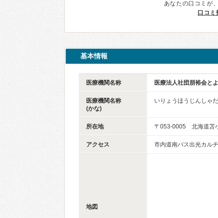
あなたの口コミが
口コミ
基本情報
医療機関名称
医療法人社団朋裕会と
医療機関名称
いりょうほうじんしゃ
(かな)
所在地
〒053-0005 北海道
アクセス
市内道南バス出光カルチ
地図