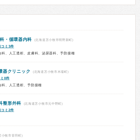
科・循環器内科
(北海道苫小牧市明野新町)
口コミ3件
内科、人工透析、皮膚科、泌尿器科、予防接種
環器クリニック
(北海道苫小牧市木場町)
ミ0件
内科、人工透析、予防接種
科整形外科
(北海道苫小牧市元中野町)
口コミ2件
苫小牧市音羽町)