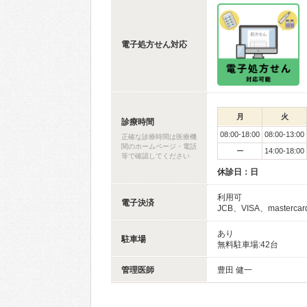
電子処方せん対応
月
火
診療時間
08:00-18:00
08:00-13:00
正確な診療時間は医療機
関のホームページ・電話
ー
14:00-18:00
等で確認してください
休診日：日
利用可
電子決済
JCB、VISA、masterca
あり
駐車場
無料駐車場:42台
管理医師
豊田 健一