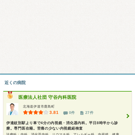
近くの病院
医療法人社団
守谷内科医院
北海道伊達市鹿島町
3.81
0件
27件
伊達紋別駅より車で4分の内視鏡・消化器内科。平日8時半から診
療。専門医在籍。苦痛の少ない内視鏡経検査
診療科：内科、消化器内科、リウマチ科、アレルギー科、内視鏡、健康診断