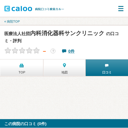
« 病院TOP
内科消化器科サンクリニック
医療法人社団
の口コ
ミ・評判
－
0件
？
TOP
地図
口コミ
この病院の口コミ (0件)