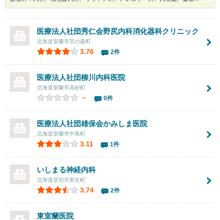
医療法人社団秀仁会
野尻内科消化器科クリニック
北海道室蘭市宮の森町
3.76
2件
医療法人社団
柳川内科医院
北海道室蘭市高砂町
－
0件
医療法人社団雄保会
かみしま医院
北海道室蘭市中島町
3.11
1件
いしまる神経内科
北海道登別市新生町
3.74
2件
東室蘭医院