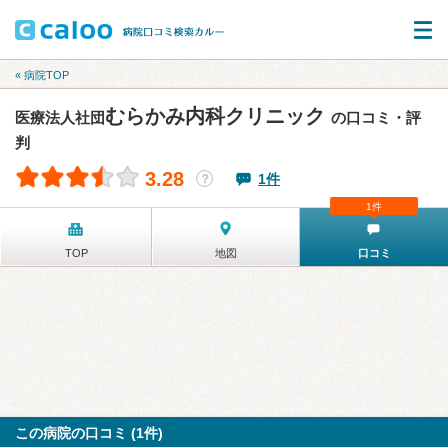
« 病院TOP
むらかみ内科クリニック
医療法人社団
の口コミ・評
判
3.28
1件
？
1件
TOP
地図
口コミ
この病院の口コミ (1件)