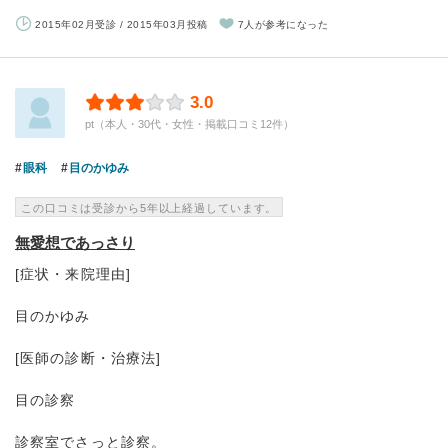
2015年02月受診 / 2015年03月投稿
7人が参考になった
3.0
pt（本人・30代・女性・掲載口コミ12件）
眼科
目のかゆみ
この口コミは受診から5年以上経過しています。
無愛想であっさり
[症状・来院理由]
目のかゆみ
[医師の診断・治療法]
目の診察
診察室でさっと診察。