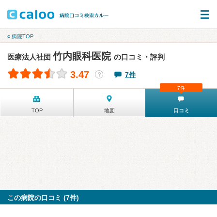
« 病院TOP
竹内眼科医院
医療法人社団
の口コミ・評判
3.47
7件
？
7件
TOP
地図
口コミ
この病院の口コミ (7件)